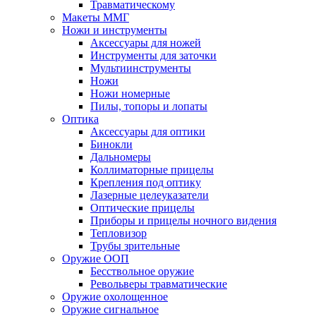
Травматическому
Макеты ММГ
Ножи и инструменты
Аксессуары для ножей
Инструменты для заточки
Мультиинструменты
Ножи
Ножи номерные
Пилы, топоры и лопаты
Оптика
Аксессуары для оптики
Бинокли
Дальномеры
Коллиматорные прицелы
Крепления под оптику
Лазерные целеуказатели
Оптические прицелы
Приборы и прицелы ночного видения
Тепловизор
Трубы зрительные
Оружие ООП
Бесствольное оружие
Револьверы травматические
Оружие охолощенное
Оружие сигнальное