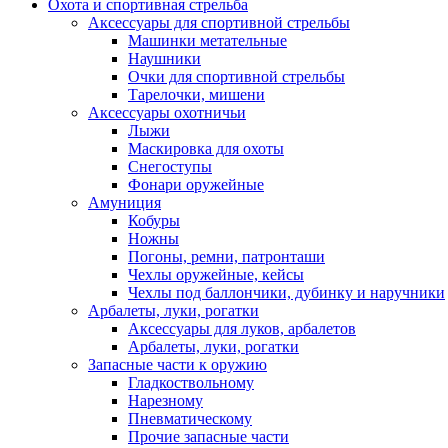
Охота и спортивная стрельба
Аксессуары для спортивной стрельбы
Машинки метательные
Наушники
Очки для спортивной стрельбы
Тарелочки, мишени
Аксессуары охотничьи
Лыжи
Маскировка для охоты
Снегоступы
Фонари оружейные
Амуниция
Кобуры
Ножны
Погоны, ремни, патронташи
Чехлы оружейные, кейсы
Чехлы под баллончики, дубинку и наручники
Арбалеты, луки, рогатки
Аксессуары для луков, арбалетов
Арбалеты, луки, рогатки
Запасные части к оружию
Гладкоствольному
Нарезному
Пневматическому
Прочие запасные части