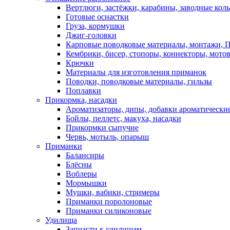
Вертлюги, застёжки, карабины, заводные кол
Готовые оснастки
Груза, кормушки
Джиг-головки
Карповые поводковые материалы, монтажи, П
Кембрики, бисер, стопоры, коннекторы, мото
Крючки
Материалы для изготовления приманок
Поводки, поводковые материалы, гильзы
Поплавки
Прикормка, насадки
Ароматизаторы, дипы, добавки ароматически
Бойлы, пеллетс, макуха, насадки
Прикормки сыпучие
Червь, мотыль, опарыш
Приманки
Балансиры
Блёсны
Воблеры
Мормышки
Мушки, вабики, стримеры
Приманки поролоновые
Приманки силиконовые
Удилища
Запчасти к удилищам