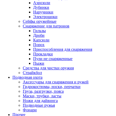
Аэрозоли
Дубинки
Наручники
Электрошоки
Сейфы оружейные
Снаряжение для патронов
Гильзы
Дроби
Капсюли
Порох
Приспособления для снаряжения
Прокладки
Пули не снаряженные
Пыжи
Средства для чистки оружия
Страйкбол
Подводная охота
Аксессуары для снаряжения и ружей
Гидрокостюмы, носки, перчатки
Груза, разгрузки, пояса
Маски, трубки, ласты
Ножи для дайвинга
Подводные ружья
Фонари
Прочее