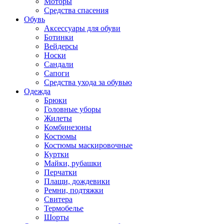
Моторы
Средства спасения
Обувь
Аксессуары для обуви
Ботинки
Вейдерсы
Носки
Сандали
Сапоги
Средства ухода за обувью
Одежда
Брюки
Головные уборы
Жилеты
Комбинезоны
Костюмы
Костюмы маскировочные
Куртки
Майки, рубашки
Перчатки
Плащи, дождевики
Ремни, подтяжки
Свитера
Термобелье
Шорты