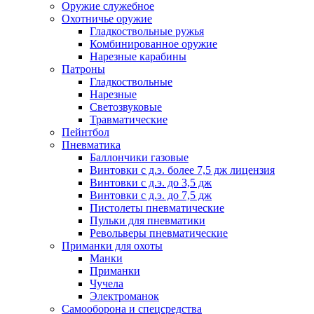
Оружие служебное
Охотничье оружие
Гладкоствольные ружья
Комбинированное оружие
Нарезные карабины
Патроны
Гладкоствольные
Нарезные
Светозвуковые
Травматические
Пейнтбол
Пневматика
Баллончики газовые
Винтовки с д.э. более 7,5 дж лицензия
Винтовки с д.э. до 3,5 дж
Винтовки с д.э. до 7,5 дж
Пистолеты пневматические
Пульки для пневматики
Револьверы пневматические
Приманки для охоты
Манки
Приманки
Чучела
Электроманок
Самооборона и спецсредства