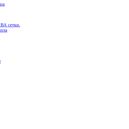
ьца
ВА сетки.
вила
е