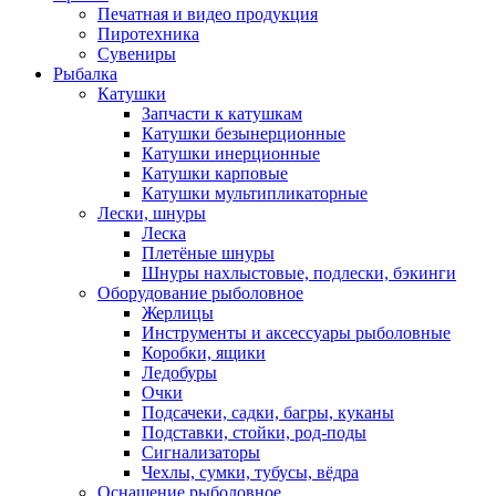
Печатная и видео продукция
Пиротехника
Сувениры
Рыбалка
Катушки
Запчасти к катушкам
Катушки безынерционные
Катушки инерционные
Катушки карповые
Катушки мультипликаторные
Лески, шнуры
Леска
Плетёные шнуры
Шнуры нахлыстовые, подлески, бэкинги
Оборудование рыболовное
Жерлицы
Инструменты и аксессуары рыболовные
Коробки, ящики
Ледобуры
Очки
Подсачеки, садки, багры, куканы
Подставки, стойки, род-поды
Сигнализаторы
Чехлы, сумки, тубусы, вёдра
Оснащение рыболовное