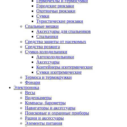
Гермочехлы и гермосумки
Городские рюкзаки
Охотничьи рюкзаки
Сумки
Туристические рюкзаки
Спальные мешки
Аксессуары для спальников
Спальники
Средства защиты от насекомых
Средства розжига
Сумки-холодильники
Автохолодильники
Аксессуары
Контейнеры изотермические
Сумки изотремические
Термоса и термокружки
Фонари
Электроника
Весы
Видеокамеры
Компасы, барометры
Навигаторы и аксессуары
Поисковые и охранные приборы
Рации и аксессуары
Элементы питания