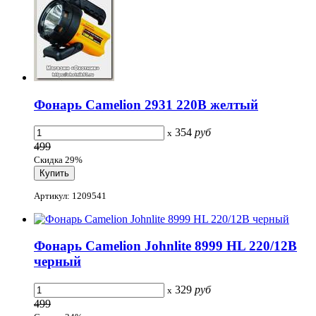
Фонарь Camelion 2931 220В желтый
354
руб
x
499
Скидка 29%
Артикул: 1209541
Фонарь Camelion Johnlite 8999 HL 220/12В
черный
329
руб
x
499