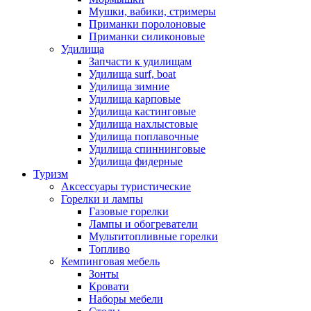
Мушки, вабики, стримеры
Приманки поролоновые
Приманки силиконовые
Удилища
Запчасти к удилищам
Удилища surf, boat
Удилища зимние
Удилища карповые
Удилища кастинговые
Удилища нахлыстовые
Удилища поплавочные
Удилища спиннинговые
Удилища фидерные
Туризм
Аксессуары туристические
Горелки и лампы
Газовые горелки
Лампы и обогреватели
Мультитопливные горелки
Топливо
Кемпинговая мебель
Зонты
Кровати
Наборы мебели