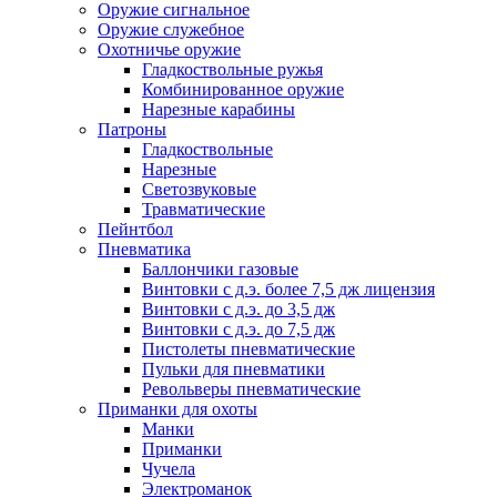
Оружие сигнальное
Оружие служебное
Охотничье оружие
Гладкоствольные ружья
Комбинированное оружие
Нарезные карабины
Патроны
Гладкоствольные
Нарезные
Светозвуковые
Травматические
Пейнтбол
Пневматика
Баллончики газовые
Винтовки с д.э. более 7,5 дж лицензия
Винтовки с д.э. до 3,5 дж
Винтовки с д.э. до 7,5 дж
Пистолеты пневматические
Пульки для пневматики
Револьверы пневматические
Приманки для охоты
Манки
Приманки
Чучела
Электроманок