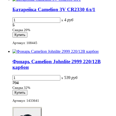
Батарейка Camelion 3V CR2330 бл/1
4
руб
x
5
Скидка 20%
Артикул: 108445
Фонарь Camelion Johnlite 2999 220/12В
карбон
539
руб
x
794
Скидка 32%
Артикул: 1433641