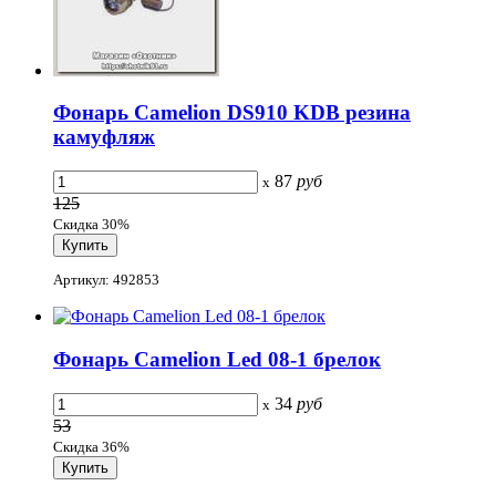
Фонарь Camelion DS910 KDB резина
камуфляж
87
руб
x
125
Скидка 30%
Артикул: 492853
Фонарь Camelion Led 08-1 брелок
34
руб
x
53
Скидка 36%