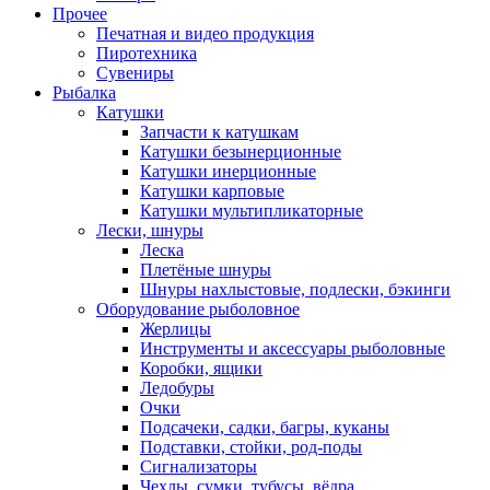
Прочее
Печатная и видео продукция
Пиротехника
Сувениры
Рыбалка
Катушки
Запчасти к катушкам
Катушки безынерционные
Катушки инерционные
Катушки карповые
Катушки мультипликаторные
Лески, шнуры
Леска
Плетёные шнуры
Шнуры нахлыстовые, подлески, бэкинги
Оборудование рыболовное
Жерлицы
Инструменты и аксессуары рыболовные
Коробки, ящики
Ледобуры
Очки
Подсачеки, садки, багры, куканы
Подставки, стойки, род-поды
Сигнализаторы
Чехлы, сумки, тубусы, вёдра