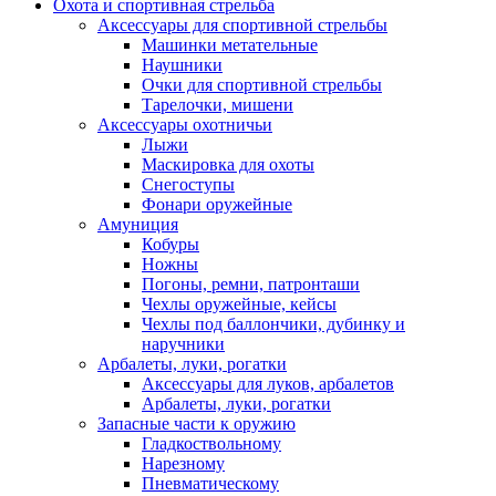
Охота и спортивная стрельба
Аксессуары для спортивной стрельбы
Машинки метательные
Наушники
Очки для спортивной стрельбы
Тарелочки, мишени
Аксессуары охотничьи
Лыжи
Маскировка для охоты
Снегоступы
Фонари оружейные
Амуниция
Кобуры
Ножны
Погоны, ремни, патронташи
Чехлы оружейные, кейсы
Чехлы под баллончики, дубинку и
наручники
Арбалеты, луки, рогатки
Аксессуары для луков, арбалетов
Арбалеты, луки, рогатки
Запасные части к оружию
Гладкоствольному
Нарезному
Пневматическому