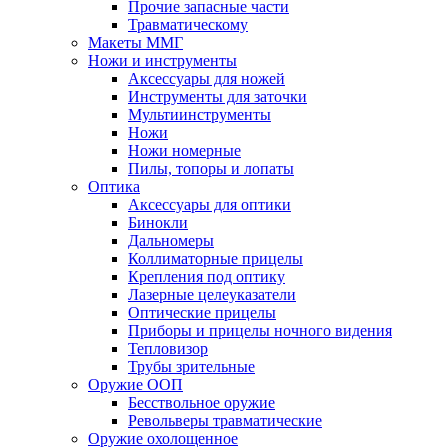
Прочие запасные части
Травматическому
Макеты ММГ
Ножи и инструменты
Аксессуары для ножей
Инструменты для заточки
Мультиинструменты
Ножи
Ножи номерные
Пилы, топоры и лопаты
Оптика
Аксессуары для оптики
Бинокли
Дальномеры
Коллиматорные прицелы
Крепления под оптику
Лазерные целеуказатели
Оптические прицелы
Приборы и прицелы ночного видения
Тепловизор
Трубы зрительные
Оружие ООП
Бесствольное оружие
Револьверы травматические
Оружие охолощенное