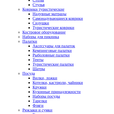
Столы
Стулья
Коврики туристические
Надувные матрацы
Самонадувающиеся коврики
Сидушки
Туристические коврики
Костровое оборудование
Наборы для пикника
Палатки
Аксессуары для палаток
Кемпинговые палатки
Рыболовные палатки
Тенты
Туристические палатки
Шатры
Посуда
Вилки, ложки
Котелки, кастрюли, чайники
Кружки
Кухонные принадлежности
Наборы посуды
Тарелки
Фляги
Рюкзаки и сумки