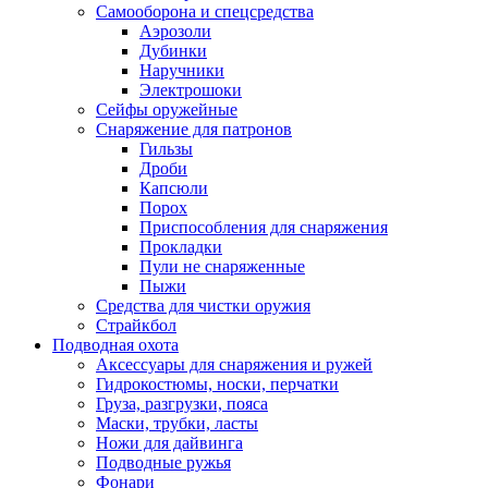
Самооборона и спецсредства
Аэрозоли
Дубинки
Наручники
Электрошоки
Сейфы оружейные
Снаряжение для патронов
Гильзы
Дроби
Капсюли
Порох
Приспособления для снаряжения
Прокладки
Пули не снаряженные
Пыжи
Средства для чистки оружия
Страйкбол
Подводная охота
Аксессуары для снаряжения и ружей
Гидрокостюмы, носки, перчатки
Груза, разгрузки, пояса
Маски, трубки, ласты
Ножи для дайвинга
Подводные ружья
Фонари