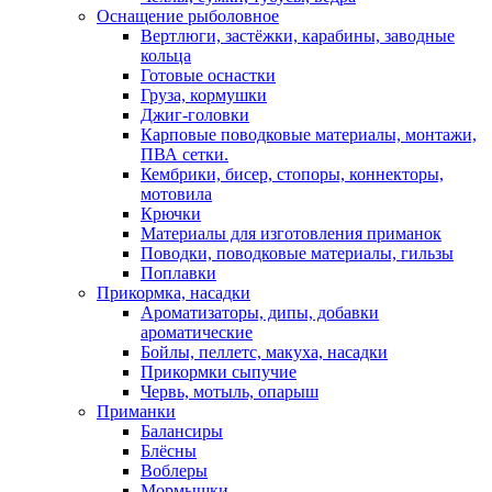
Оснащение рыболовное
Вертлюги, застёжки, карабины, заводные
кольца
Готовые оснастки
Груза, кормушки
Джиг-головки
Карповые поводковые материалы, монтажи,
ПВА сетки.
Кембрики, бисер, стопоры, коннекторы,
мотовила
Крючки
Материалы для изготовления приманок
Поводки, поводковые материалы, гильзы
Поплавки
Прикормка, насадки
Ароматизаторы, дипы, добавки
ароматические
Бойлы, пеллетс, макуха, насадки
Прикормки сыпучие
Червь, мотыль, опарыш
Приманки
Балансиры
Блёсны
Воблеры
Мормышки