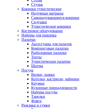
Столы
Стулья
Коврики туристические
Надувные матрацы
Самонадувающиеся коврики
Сидушки
Туристические коврики
Костровое оборудование
Наборы для пикника
Палатки
Аксессуары для палаток
Кемпинговые палатки
Рыболовные палатки
Тенты
Туристические палатки
Шатры
Посуда
Вилки, ложки
Котелки, кастрюли, чайники
Кружки
Кухонные принадлежности
Наборы посуды
Тарелки
Фляги
Рюкзаки и сумки