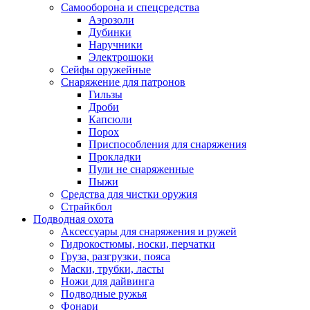
Самооборона и спецсредства
Аэрозоли
Дубинки
Наручники
Электрошоки
Сейфы оружейные
Снаряжение для патронов
Гильзы
Дроби
Капсюли
Порох
Приспособления для снаряжения
Прокладки
Пули не снаряженные
Пыжи
Средства для чистки оружия
Страйкбол
Подводная охота
Аксессуары для снаряжения и ружей
Гидрокостюмы, носки, перчатки
Груза, разгрузки, пояса
Маски, трубки, ласты
Ножи для дайвинга
Подводные ружья
Фонари