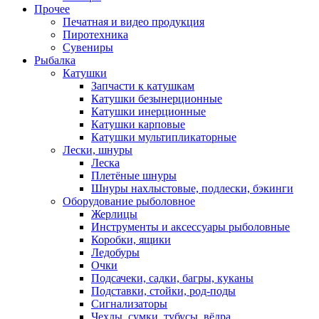
Прочее
Печатная и видео продукция
Пиротехника
Сувениры
Рыбалка
Катушки
Запчасти к катушкам
Катушки безынерционные
Катушки инерционные
Катушки карповые
Катушки мультипликаторные
Лески, шнуры
Леска
Плетёные шнуры
Шнуры нахлыстовые, подлески, бэкинги
Оборудование рыболовное
Жерлицы
Инструменты и аксессуары рыболовные
Коробки, ящики
Ледобуры
Очки
Подсачеки, садки, багры, куканы
Подставки, стойки, род-поды
Сигнализаторы
Чехлы, сумки, тубусы, вёдра