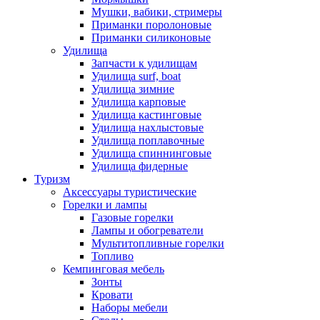
Мушки, вабики, стримеры
Приманки поролоновые
Приманки силиконовые
Удилища
Запчасти к удилищам
Удилища surf, boat
Удилища зимние
Удилища карповые
Удилища кастинговые
Удилища нахлыстовые
Удилища поплавочные
Удилища спиннинговые
Удилища фидерные
Туризм
Аксессуары туристические
Горелки и лампы
Газовые горелки
Лампы и обогреватели
Мультитопливные горелки
Топливо
Кемпинговая мебель
Зонты
Кровати
Наборы мебели