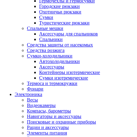
Гермочехлы и гермосумки
Городские рюкзаки
Охотничьи рюкзаки
Сумки
Туристические рюкзаки
Спальные мешки
Аксессуары для спальников
Спальники
Средства защиты от насекомых
Средства розжига
Сумки-холодильники
Автохолодильники
Аксессуары
Контейнеры изотермические
Сумки изотремические
Термоса и термокружки
Фонари
Электроника
Весы
Видеокамеры
Компасы, барометры
Навигаторы и аксессуары
Поисковые и охранные приборы
Рации и аксессуары
Элементы питания