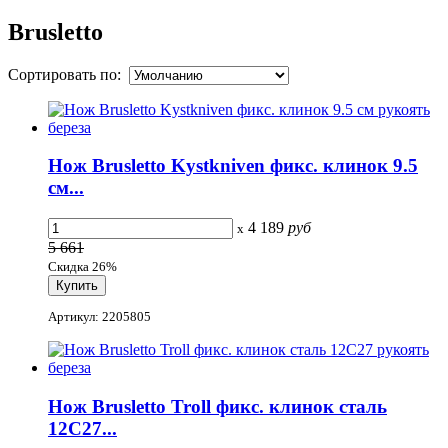
Brusletto
Сортировать по:
Нож Brusletto Kystkniven фикс. клинок 9.5
см...
4 189
руб
x
5 661
Скидка 26%
Артикул: 2205805
Нож Brusletto Troll фикс. клинок сталь
12С27...