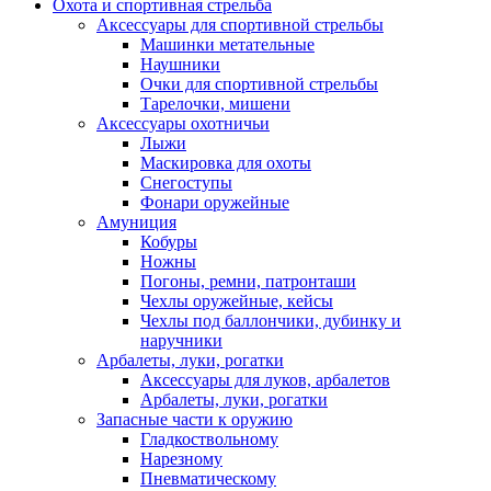
Охота и спортивная стрельба
Аксессуары для спортивной стрельбы
Машинки метательные
Наушники
Очки для спортивной стрельбы
Тарелочки, мишени
Аксессуары охотничьи
Лыжи
Маскировка для охоты
Снегоступы
Фонари оружейные
Амуниция
Кобуры
Ножны
Погоны, ремни, патронташи
Чехлы оружейные, кейсы
Чехлы под баллончики, дубинку и
наручники
Арбалеты, луки, рогатки
Аксессуары для луков, арбалетов
Арбалеты, луки, рогатки
Запасные части к оружию
Гладкоствольному
Нарезному
Пневматическому