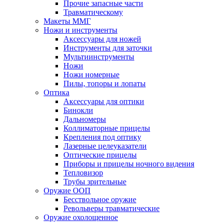
Прочие запасные части
Травматическому
Макеты ММГ
Ножи и инструменты
Аксессуары для ножей
Инструменты для заточки
Мультиинструменты
Ножи
Ножи номерные
Пилы, топоры и лопаты
Оптика
Аксессуары для оптики
Бинокли
Дальномеры
Коллиматорные прицелы
Крепления под оптику
Лазерные целеуказатели
Оптические прицелы
Приборы и прицелы ночного видения
Тепловизор
Трубы зрительные
Оружие ООП
Бесствольное оружие
Револьверы травматические
Оружие охолощенное