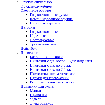
Оружие сигнальное
Оружие служебное
Охотничье оружие
Гладкоствольные ружья
Комбинированное оружие
Нарезные карабины
Патроны
Гладкоствольные
Нарезные
Светозвуковые
Травматические
Пейнтбол
Пневматика
Баллончики газовые
Винтовки с д.э. более 7,5 дж лицензия
Винтовки с д.э. до 3,5 дж
Винтовки с д.э. до 7,5 дж
Пистолеты пневматические
Пульки для пневматики
Револьверы пневматические
Приманки для охоты
Манки
Приманки
Чучела
Электроманок