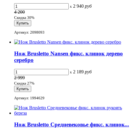
2 940
руб
x
4 200
Скидка 30%
Артикул: 2098093
Нож Brusletto Nansen фикс. клинок дерево
серебро
2 189
руб
x
2 999
Скидка 27%
Артикул: 1994629
Нож Brusletto Средневековье фикс. клинок...