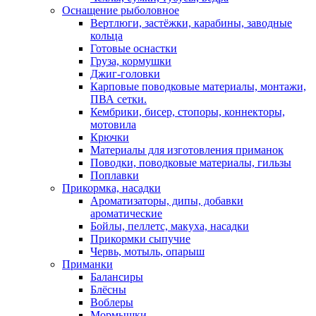
Оснащение рыболовное
Вертлюги, застёжки, карабины, заводные
кольца
Готовые оснастки
Груза, кормушки
Джиг-головки
Карповые поводковые материалы, монтажи,
ПВА сетки.
Кембрики, бисер, стопоры, коннекторы,
мотовила
Крючки
Материалы для изготовления приманок
Поводки, поводковые материалы, гильзы
Поплавки
Прикормка, насадки
Ароматизаторы, дипы, добавки
ароматические
Бойлы, пеллетс, макуха, насадки
Прикормки сыпучие
Червь, мотыль, опарыш
Приманки
Балансиры
Блёсны
Воблеры
Мормышки