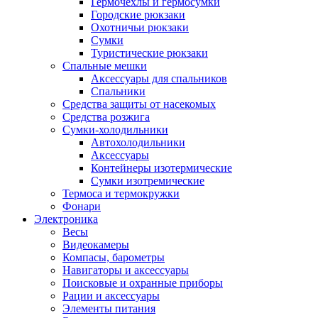
Гермочехлы и гермосумки
Городские рюкзаки
Охотничьи рюкзаки
Сумки
Туристические рюкзаки
Спальные мешки
Аксессуары для спальников
Спальники
Средства защиты от насекомых
Средства розжига
Сумки-холодильники
Автохолодильники
Аксессуары
Контейнеры изотермические
Сумки изотремические
Термоса и термокружки
Фонари
Электроника
Весы
Видеокамеры
Компасы, барометры
Навигаторы и аксессуары
Поисковые и охранные приборы
Рации и аксессуары
Элементы питания