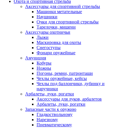
Охота и спортивная стрельба
Аксессуары для спортивной стрельбы
Машинки метательные
Наушники
Очки для спортивной стрельбы
Тарелочки, мишени
Аксессуары охотничьи
Лыжи
Маскировка для охоты
Снегоступы
Фонари оружейные
Амуниция
Кобуры
Ножны
Погоны, ремни, патронташи
Чехлы оружейные, кейсы
Чехлы под баллончики, дубинку и
наручники
Арбалеты, луки, рогатки
Аксессуары для луков, арбалетов
Арбалеты, луки, рогатки
Запасные части к оружию
Гладкоствольному
Нарезному
Пневматическому