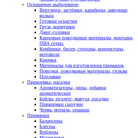
Оснащение рыболовное
Вертлюги, застёжки, карабины, заводные
кольца
Готовые оснастки
Груза, кормушки
Джиг-головки
Карповые поводковые материалы, монтажи,
ПВА сетки.
Кембрики, бисер, стопоры, коннекторы,
мотовила
Крючки
Материалы для изготовления приманок
Поводки, поводковые материалы, гильзы
Поплавки
Прикормка, насадки
Ароматизаторы, дипы, добавки
ароматические
Бойлы, пеллетс, макуха, насадки
Прикормки сыпучие
Червь, мотыль, опарыш
Приманки
Балансиры
Блёсны
Воблеры
Мормышки