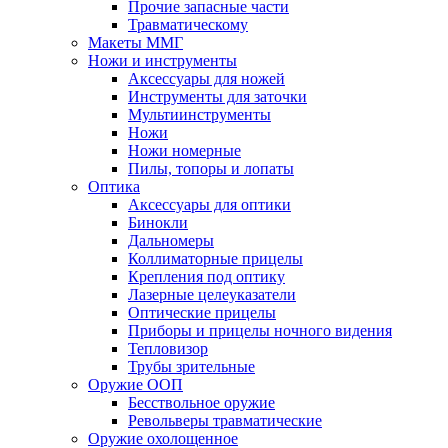
Прочие запасные части
Травматическому
Макеты ММГ
Ножи и инструменты
Аксессуары для ножей
Инструменты для заточки
Мультиинструменты
Ножи
Ножи номерные
Пилы, топоры и лопаты
Оптика
Аксессуары для оптики
Бинокли
Дальномеры
Коллиматорные прицелы
Крепления под оптику
Лазерные целеуказатели
Оптические прицелы
Приборы и прицелы ночного видения
Тепловизор
Трубы зрительные
Оружие ООП
Бесствольное оружие
Револьверы травматические
Оружие охолощенное