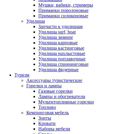
Мушки, вабики, стримеры
Приманки поролоновые
Приманки силиконовые
Удилища
Запчасти к удилищам
Удилища surf, boat
Удилища зимние
Удилища карповые
Удилища кастинговые
Удилища нахлыстовые
Удилища поплавочные
Удилища спиннинговые
Удилища фидерные
Туризм
Аксессуары туристические
Горелки и лампы
Газовые горелки
Лампы и обогреватели
Мультитопливные горелки
Топливо
Кемпинговая мебель
Зонты
Кровати
Наборы мебели