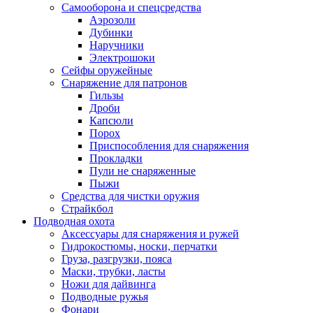
Самооборона и спецсредства
Аэрозоли
Дубинки
Наручники
Электрошоки
Сейфы оружейные
Снаряжение для патронов
Гильзы
Дроби
Капсюли
Порох
Приспособления для снаряжения
Прокладки
Пули не снаряженные
Пыжи
Средства для чистки оружия
Страйкбол
Подводная охота
Аксессуары для снаряжения и ружей
Гидрокостюмы, носки, перчатки
Груза, разгрузки, пояса
Маски, трубки, ласты
Ножи для дайвинга
Подводные ружья
Фонари