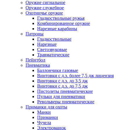
Оружие сигнальное
Оружие служебное
Охотничье оружие
Гладкоствольные ружья
Комбинированное оружие
Нарезные карабины
Патроны
Гладкоствольные
Нарезные
Светозвуковые
Травматические
Пейнтбол
Пневматика
Баллончики газовые
Винтовки с д.э. более 7,5 дж лицензия
Винтовки с д.э. до 3,5 дж
Винтовки с д.э. до 7,5 дж
Пистолеты пневматические
Пульки для пневматики
Револьверы пневматические
Приманки для охоты
Манки
Приманки
Чучела
Электроманок