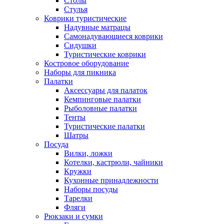
Столы
Стулья
Коврики туристические
Надувные матрацы
Самонадувающиеся коврики
Сидушки
Туристические коврики
Костровое оборудование
Наборы для пикника
Палатки
Аксессуары для палаток
Кемпинговые палатки
Рыболовные палатки
Тенты
Туристические палатки
Шатры
Посуда
Вилки, ложки
Котелки, кастрюли, чайники
Кружки
Кухонные принадлежности
Наборы посуды
Тарелки
Фляги
Рюкзаки и сумки