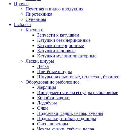
Прочее
Печатная и видео продукция
Пиротехника
Сувениры
Рыбалка
Катушки
Запчасти к катушкам
Катушки безынерционные
Катушки инерционные
Катушки карповые
Катушки мультипликаторные
Лески, шнуры
Леска
Плетёные шнуры
Шнуры нахлыстовые, подлески, бэкинги
Оборудование рыболовное
Жерлицы
Инструменты и аксессуары рыболовные
Коробки, ящики
Ледобуры
Очки
Подсачеки, садки, багры, куканы
Подставки, стойки, род-поды
Сигнализаторы
Чехлы, сумки, тубусы, вёдра