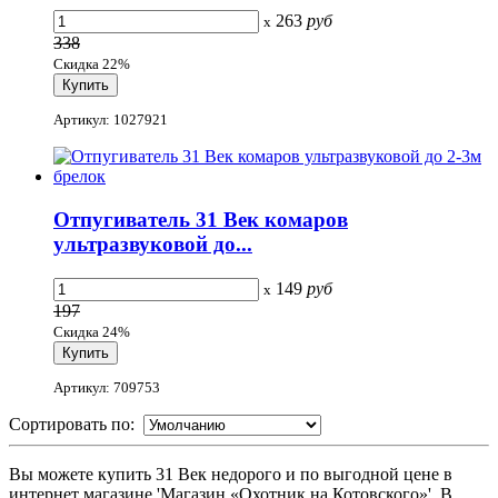
263
руб
x
338
Скидка 22%
Артикул: 1027921
Отпугиватель 31 Век комаров
ультразвуковой до...
149
руб
x
197
Скидка 24%
Артикул: 709753
Сортировать по:
Вы можете купить 31 Век недорого и по выгодной цене в
интернет магазине 'Магазин «Охотник на Котовского»'. В