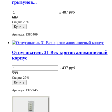
грызунов...
487
руб
x
687
Скидка 29%
Артикул: 1386409
Отпугиватель 31 Век кротов алюминиевый
корпус
437
руб
x
599
Скидка 27%
Артикул: 1327945