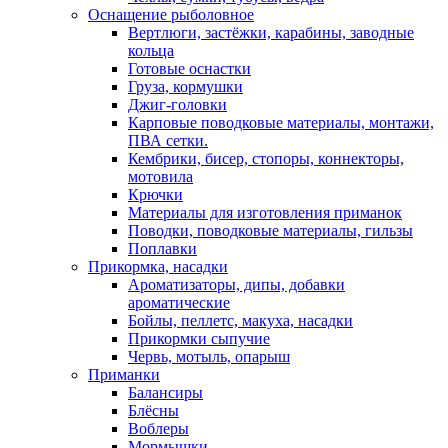
Оснащение рыболовное
Вертлюги, застёжки, карабины, заводные
кольца
Готовые оснастки
Груза, кормушки
Джиг-головки
Карповые поводковые материалы, монтажи,
ПВА сетки.
Кембрики, бисер, стопоры, коннекторы,
мотовила
Крючки
Материалы для изготовления приманок
Поводки, поводковые материалы, гильзы
Поплавки
Прикормка, насадки
Ароматизаторы, дипы, добавки
ароматические
Бойлы, пеллетс, макуха, насадки
Прикормки сыпучие
Червь, мотыль, опарыш
Приманки
Балансиры
Блёсны
Воблеры
Мормышки