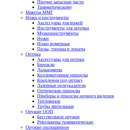
Прочие запасные части
Травматическому
Макеты ММГ
Ножи и инструменты
Аксессуары для ножей
Инструменты для заточки
Мультиинструменты
Ножи
Ножи номерные
Пилы, топоры и лопаты
Оптика
Аксессуары для оптики
Бинокли
Дальномеры
Коллиматорные прицелы
Крепления под оптику
Лазерные целеуказатели
Оптические прицелы
Приборы и прицелы ночного видения
Тепловизор
Трубы зрительные
Оружие ООП
Бесствольное оружие
Револьверы травматические
Оружие охолощенное