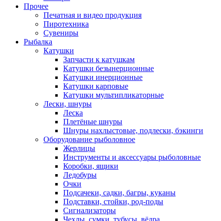
Прочее
Печатная и видео продукция
Пиротехника
Сувениры
Рыбалка
Катушки
Запчасти к катушкам
Катушки безынерционные
Катушки инерционные
Катушки карповые
Катушки мультипликаторные
Лески, шнуры
Леска
Плетёные шнуры
Шнуры нахлыстовые, подлески, бэкинги
Оборудование рыболовное
Жерлицы
Инструменты и аксессуары рыболовные
Коробки, ящики
Ледобуры
Очки
Подсачеки, садки, багры, куканы
Подставки, стойки, род-поды
Сигнализаторы
Чехлы, сумки, тубусы, вёдра