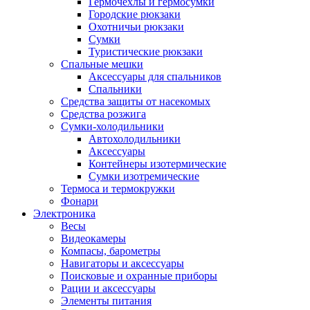
Гермочехлы и гермосумки
Городские рюкзаки
Охотничьи рюкзаки
Сумки
Туристические рюкзаки
Спальные мешки
Аксессуары для спальников
Спальники
Средства защиты от насекомых
Средства розжига
Сумки-холодильники
Автохолодильники
Аксессуары
Контейнеры изотермические
Сумки изотремические
Термоса и термокружки
Фонари
Электроника
Весы
Видеокамеры
Компасы, барометры
Навигаторы и аксессуары
Поисковые и охранные приборы
Рации и аксессуары
Элементы питания