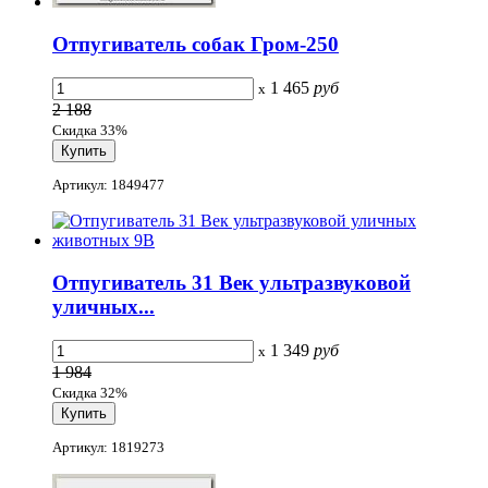
Отпугиватель собак Гром-250
1 465
руб
x
2 188
Скидка 33%
Артикул: 1849477
Отпугиватель 31 Век ультразвуковой
уличных...
1 349
руб
x
1 984
Скидка 32%
Артикул: 1819273