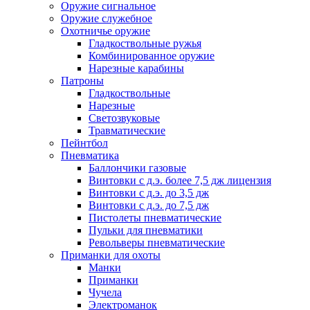
Оружие сигнальное
Оружие служебное
Охотничье оружие
Гладкоствольные ружья
Комбинированное оружие
Нарезные карабины
Патроны
Гладкоствольные
Нарезные
Светозвуковые
Травматические
Пейнтбол
Пневматика
Баллончики газовые
Винтовки с д.э. более 7,5 дж лицензия
Винтовки с д.э. до 3,5 дж
Винтовки с д.э. до 7,5 дж
Пистолеты пневматические
Пульки для пневматики
Револьверы пневматические
Приманки для охоты
Манки
Приманки
Чучела
Электроманок