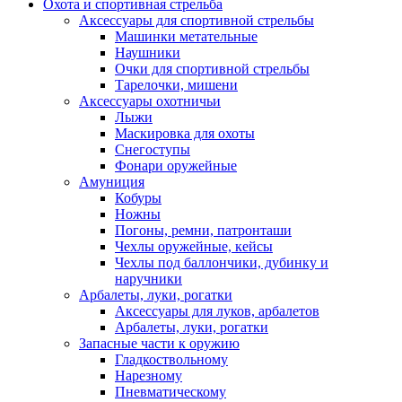
Охота и спортивная стрельба
Аксессуары для спортивной стрельбы
Машинки метательные
Наушники
Очки для спортивной стрельбы
Тарелочки, мишени
Аксессуары охотничьи
Лыжи
Маскировка для охоты
Снегоступы
Фонари оружейные
Амуниция
Кобуры
Ножны
Погоны, ремни, патронташи
Чехлы оружейные, кейсы
Чехлы под баллончики, дубинку и
наручники
Арбалеты, луки, рогатки
Аксессуары для луков, арбалетов
Арбалеты, луки, рогатки
Запасные части к оружию
Гладкоствольному
Нарезному
Пневматическому