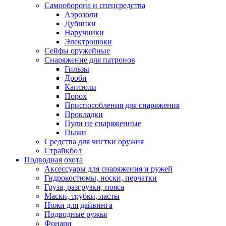
Самооборона и спецсредства
Аэрозоли
Дубинки
Наручники
Электрошоки
Сейфы оружейные
Снаряжение для патронов
Гильзы
Дроби
Капсюли
Порох
Приспособления для снаряжения
Прокладки
Пули не снаряженные
Пыжи
Средства для чистки оружия
Страйкбол
Подводная охота
Аксессуары для снаряжения и ружей
Гидрокостюмы, носки, перчатки
Груза, разгрузки, пояса
Маски, трубки, ласты
Ножи для дайвинга
Подводные ружья
Фонари