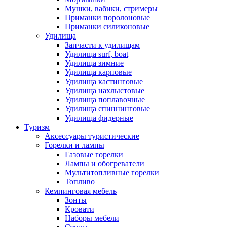
Мушки, вабики, стримеры
Приманки поролоновые
Приманки силиконовые
Удилища
Запчасти к удилищам
Удилища surf, boat
Удилища зимние
Удилища карповые
Удилища кастинговые
Удилища нахлыстовые
Удилища поплавочные
Удилища спиннинговые
Удилища фидерные
Туризм
Аксессуары туристические
Горелки и лампы
Газовые горелки
Лампы и обогреватели
Мультитопливные горелки
Топливо
Кемпинговая мебель
Зонты
Кровати
Наборы мебели