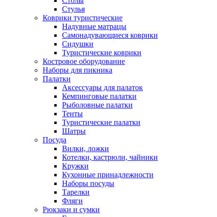
Столы
Стулья
Коврики туристические
Надувные матрацы
Самонадувающиеся коврики
Сидушки
Туристические коврики
Костровое оборудование
Наборы для пикника
Палатки
Аксессуары для палаток
Кемпинговые палатки
Рыболовные палатки
Тенты
Туристические палатки
Шатры
Посуда
Вилки, ложки
Котелки, кастрюли, чайники
Кружки
Кухонные принадлежности
Наборы посуды
Тарелки
Фляги
Рюкзаки и сумки