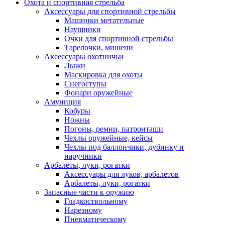
Охота и спортивная стрельба
Аксессуары для спортивной стрельбы
Машинки метательные
Наушники
Очки для спортивной стрельбы
Тарелочки, мишени
Аксессуары охотничьи
Лыжи
Маскировка для охоты
Снегоступы
Фонари оружейные
Амуниция
Кобуры
Ножны
Погоны, ремни, патронташи
Чехлы оружейные, кейсы
Чехлы под баллончики, дубинку и
наручники
Арбалеты, луки, рогатки
Аксессуары для луков, арбалетов
Арбалеты, луки, рогатки
Запасные части к оружию
Гладкоствольному
Нарезному
Пневматическому