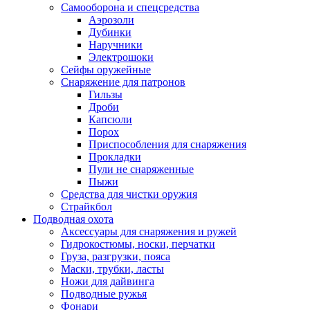
Самооборона и спецсредства
Аэрозоли
Дубинки
Наручники
Электрошоки
Сейфы оружейные
Снаряжение для патронов
Гильзы
Дроби
Капсюли
Порох
Приспособления для снаряжения
Прокладки
Пули не снаряженные
Пыжи
Средства для чистки оружия
Страйкбол
Подводная охота
Аксессуары для снаряжения и ружей
Гидрокостюмы, носки, перчатки
Груза, разгрузки, пояса
Маски, трубки, ласты
Ножи для дайвинга
Подводные ружья
Фонари