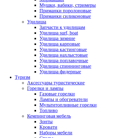
Мушки, вабики, стримеры
Приманки поролоновые
Приманки силиконовые
Удилища
Запчасти к удилищам
Удилища surf, boat
Удилища зимние
Удилища карповые
Удилища кастинговые
Удилища нахлыстовые
Удилища поплавочные
Удилища спиннинговые
Удилища фидерные
Туризм
Аксессуары туристические
Горелки и лампы
Газовые горелки
Лампы и обогреватели
Мультитопливные горелки
Топливо
Кемпинговая мебель
Зонты
Кровати
Наборы мебели