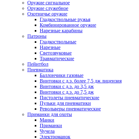
Оружие сигнальное
Оружие служебное
Охотничье оружие
Гладкоствольные ружья
Комбинированное оружие
Нарезные карабины
Патроны
Гладкоствольные
Нарезные
Светозвуковые
Травматические
Пейнтбол
Пневматика
Баллончики газовые
Винтовки с д.э. более 7,5 дж лицензия
Винтовки с д.э. до 3,5 дж
Винтовки с д.э. до 7,5 дж
Пистолеты пневматические
Пульки для пневматики
Револьверы пневматические
Приманки для охоты
Манки
Приманки
Чучела
Электроманок