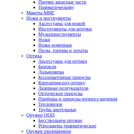
Прочие запасные части
Травматическому
Макеты ММГ
Ножи и инструменты
Аксессуары для ножей
Инструменты для заточки
Мультиинструменты
Ножи
Ножи номерные
Пилы, топоры и лопаты
Оптика
Аксессуары для оптики
Бинокли
Дальномеры
Коллиматорные прицелы
Крепления под оптику
Лазерные целеуказатели
Оптические прицелы
Приборы и прицелы ночного видения
Тепловизор
Трубы зрительные
Оружие ООП
Бесствольное оружие
Револьверы травматические
Оружие охолощенное