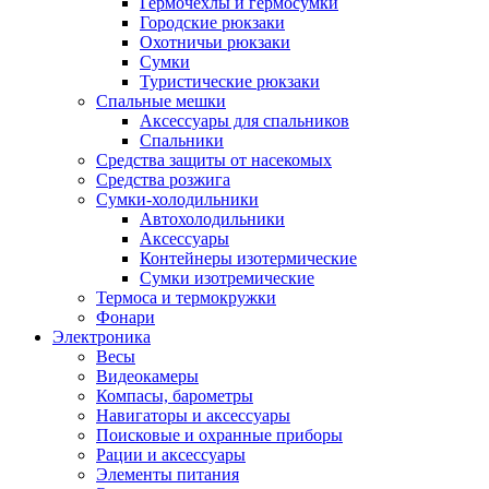
Гермочехлы и гермосумки
Городские рюкзаки
Охотничьи рюкзаки
Сумки
Туристические рюкзаки
Спальные мешки
Аксессуары для спальников
Спальники
Средства защиты от насекомых
Средства розжига
Сумки-холодильники
Автохолодильники
Аксессуары
Контейнеры изотермические
Сумки изотремические
Термоса и термокружки
Фонари
Электроника
Весы
Видеокамеры
Компасы, барометры
Навигаторы и аксессуары
Поисковые и охранные приборы
Рации и аксессуары
Элементы питания