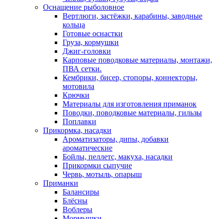
Оснащение рыболовное
Вертлюги, застёжки, карабины, заводные
кольца
Готовые оснастки
Груза, кормушки
Джиг-головки
Карповые поводковые материалы, монтажи,
ПВА сетки.
Кембрики, бисер, стопоры, коннекторы,
мотовила
Крючки
Материалы для изготовления приманок
Поводки, поводковые материалы, гильзы
Поплавки
Прикормка, насадки
Ароматизаторы, дипы, добавки
ароматические
Бойлы, пеллетс, макуха, насадки
Прикормки сыпучие
Червь, мотыль, опарыш
Приманки
Балансиры
Блёсны
Воблеры
Мормышки