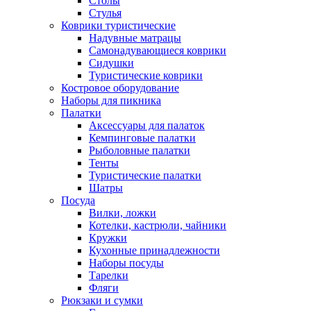
Столы
Стулья
Коврики туристические
Надувные матрацы
Самонадувающиеся коврики
Сидушки
Туристические коврики
Костровое оборудование
Наборы для пикника
Палатки
Аксессуары для палаток
Кемпинговые палатки
Рыболовные палатки
Тенты
Туристические палатки
Шатры
Посуда
Вилки, ложки
Котелки, кастрюли, чайники
Кружки
Кухонные принадлежности
Наборы посуды
Тарелки
Фляги
Рюкзаки и сумки