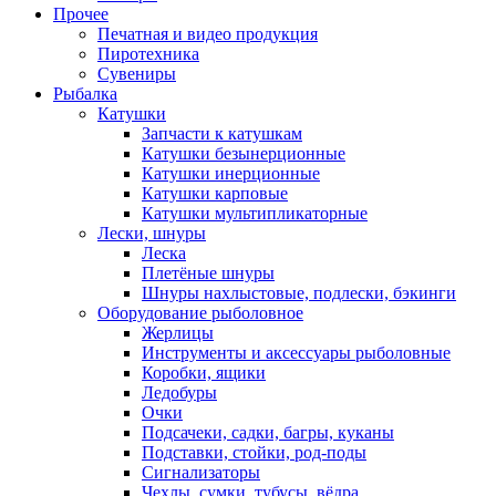
Прочее
Печатная и видео продукция
Пиротехника
Сувениры
Рыбалка
Катушки
Запчасти к катушкам
Катушки безынерционные
Катушки инерционные
Катушки карповые
Катушки мультипликаторные
Лески, шнуры
Леска
Плетёные шнуры
Шнуры нахлыстовые, подлески, бэкинги
Оборудование рыболовное
Жерлицы
Инструменты и аксессуары рыболовные
Коробки, ящики
Ледобуры
Очки
Подсачеки, садки, багры, куканы
Подставки, стойки, род-поды
Сигнализаторы
Чехлы, сумки, тубусы, вёдра