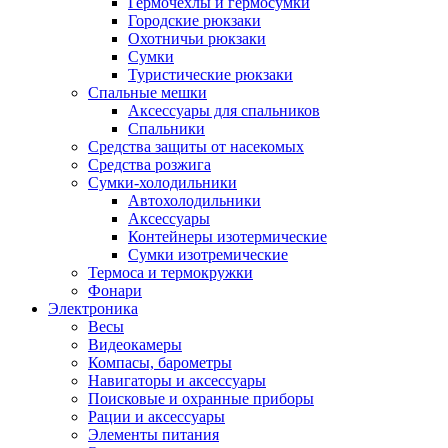
Гермочехлы и гермосумки
Городские рюкзаки
Охотничьи рюкзаки
Сумки
Туристические рюкзаки
Спальные мешки
Аксессуары для спальников
Спальники
Средства защиты от насекомых
Средства розжига
Сумки-холодильники
Автохолодильники
Аксессуары
Контейнеры изотермические
Сумки изотремические
Термоса и термокружки
Фонари
Электроника
Весы
Видеокамеры
Компасы, барометры
Навигаторы и аксессуары
Поисковые и охранные приборы
Рации и аксессуары
Элементы питания