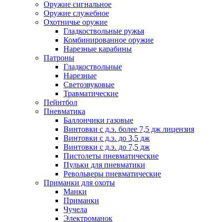
Оружие сигнальное
Оружие служебное
Охотничье оружие
Гладкоствольные ружья
Комбинированное оружие
Нарезные карабины
Патроны
Гладкоствольные
Нарезные
Светозвуковые
Травматические
Пейнтбол
Пневматика
Баллончики газовые
Винтовки с д.э. более 7,5 дж лицензия
Винтовки с д.э. до 3,5 дж
Винтовки с д.э. до 7,5 дж
Пистолеты пневматические
Пульки для пневматики
Револьверы пневматические
Приманки для охоты
Манки
Приманки
Чучела
Электроманок