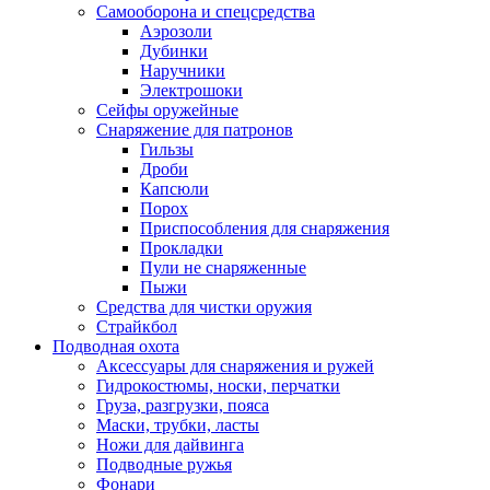
Самооборона и спецсредства
Аэрозоли
Дубинки
Наручники
Электрошоки
Сейфы оружейные
Снаряжение для патронов
Гильзы
Дроби
Капсюли
Порох
Приспособления для снаряжения
Прокладки
Пули не снаряженные
Пыжи
Средства для чистки оружия
Страйкбол
Подводная охота
Аксессуары для снаряжения и ружей
Гидрокостюмы, носки, перчатки
Груза, разгрузки, пояса
Маски, трубки, ласты
Ножи для дайвинга
Подводные ружья
Фонари