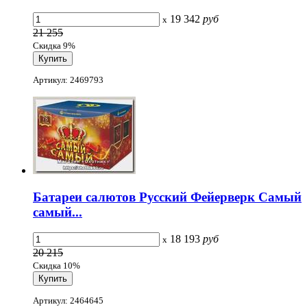
19 342
руб
x
21 255
Скидка 9%
Артикул: 2469793
Батареи салютов Русский Фейерверк Самый
самый...
18 193
руб
x
20 215
Скидка 10%
Артикул: 2464645