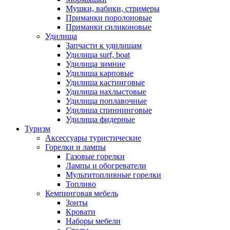
Мушки, вабики, стримеры
Приманки поролоновые
Приманки силиконовые
Удилища
Запчасти к удилищам
Удилища surf, boat
Удилища зимние
Удилища карповые
Удилища кастинговые
Удилища нахлыстовые
Удилища поплавочные
Удилища спиннинговые
Удилища фидерные
Туризм
Аксессуары туристические
Горелки и лампы
Газовые горелки
Лампы и обогреватели
Мультитопливные горелки
Топливо
Кемпинговая мебель
Зонты
Кровати
Наборы мебели