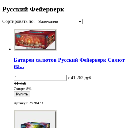
Русский Фейерверк
Сортировать по:
Батареи салютов Русский Фейерверк Салют
на...
41 262
руб
x
44 850
Скидка 8%
Артикул: 2528473