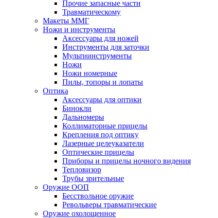
Прочие запасные части
Травматическому
Макеты ММГ
Ножи и инструменты
Аксессуары для ножей
Инструменты для заточки
Мультиинструменты
Ножи
Ножи номерные
Пилы, топоры и лопаты
Оптика
Аксессуары для оптики
Бинокли
Дальномеры
Коллиматорные прицелы
Крепления под оптику
Лазерные целеуказатели
Оптические прицелы
Приборы и прицелы ночного видения
Тепловизор
Трубы зрительные
Оружие ООП
Бесствольное оружие
Револьверы травматические
Оружие охолощенное