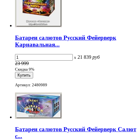
Батареи салютов Русский Фейерверк
Карнавальная...
21 839
руб
x
23 999
Скидка 9%
Артикул: 2480989
Батареи салютов Русский Фейерверк Салют
с...