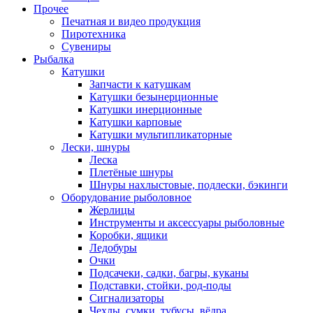
Прочее
Печатная и видео продукция
Пиротехника
Сувениры
Рыбалка
Катушки
Запчасти к катушкам
Катушки безынерционные
Катушки инерционные
Катушки карповые
Катушки мультипликаторные
Лески, шнуры
Леска
Плетёные шнуры
Шнуры нахлыстовые, подлески, бэкинги
Оборудование рыболовное
Жерлицы
Инструменты и аксессуары рыболовные
Коробки, ящики
Ледобуры
Очки
Подсачеки, садки, багры, куканы
Подставки, стойки, род-поды
Сигнализаторы
Чехлы, сумки, тубусы, вёдра