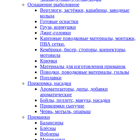
Оснащение рыболовное
Вертлюги, застёжки, карабины, заводные
кольца
Готовые оснастки
Груза, кормушки
Джиг-головки
Карповые поводковые материалы, монтажи,
ПВА сетки.
Кембрики, бисер, стопоры, коннекторы,
мотовила
Крючки
Материалы для изготовления приманок
Поводки, поводковые материалы, гильзы
Поплавки
Прикормка, насадки
Ароматизаторы, дипы, добавки
ароматические
Бойлы, пеллетс, макуха, насадки
Прикормки сыпучие
Червь, мотыль, опарыш
Приманки
Балансиры
Блёсны
Воблеры
Мормышки