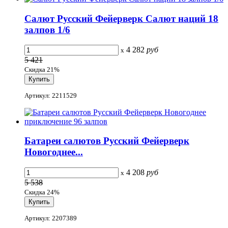
Салют Русский Фейерверк Салют наций 18
залпов 1/6
4 282
руб
x
5 421
Скидка 21%
Артикул: 2211529
Батареи салютов Русский Фейерверк
Новогоднее...
4 208
руб
x
5 538
Скидка 24%
Артикул: 2207389