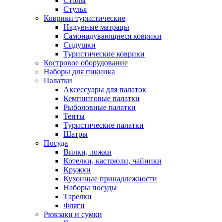
Столы
Стулья
Коврики туристические
Надувные матрацы
Самонадувающиеся коврики
Сидушки
Туристические коврики
Костровое оборудование
Наборы для пикника
Палатки
Аксессуары для палаток
Кемпинговые палатки
Рыболовные палатки
Тенты
Туристические палатки
Шатры
Посуда
Вилки, ложки
Котелки, кастрюли, чайники
Кружки
Кухонные принадлежности
Наборы посуды
Тарелки
Фляги
Рюкзаки и сумки