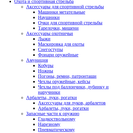
Охота и спортивная стрельба
Аксессуары для спортивной стрельбы
Машинки метательные
Наушники
Очки для спортивной стрельбы
Тарелочки, мишени
Аксессуары охотничьи
Лыжи
Маскировка для охоты
Снегоступы
Фонари оружейные
Амуниция
Кобуры
Ножны
Погоны, ремни, патронташи
Чехлы оружейные, кейсы
Чехлы под баллончики, дубинку и
наручники
Арбалеты, луки, рогатки
Аксессуары для луков, арбалетов
Арбалеты, луки, рогатки
Запасные части к оружию
Гладкоствольному
Нарезному
Пневматическому