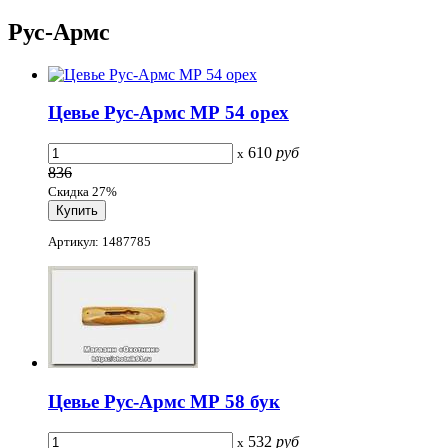
Рус-Армс
Цевье Рус-Армс МР 54 орех
610
руб
x
836
Скидка 27%
Артикул: 1487785
Цевье Рус-Армс МР 58 бук
532
руб
x