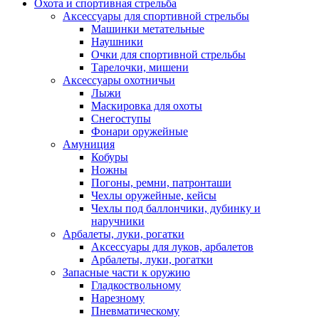
Охота и спортивная стрельба
Аксессуары для спортивной стрельбы
Машинки метательные
Наушники
Очки для спортивной стрельбы
Тарелочки, мишени
Аксессуары охотничьи
Лыжи
Маскировка для охоты
Снегоступы
Фонари оружейные
Амуниция
Кобуры
Ножны
Погоны, ремни, патронташи
Чехлы оружейные, кейсы
Чехлы под баллончики, дубинку и
наручники
Арбалеты, луки, рогатки
Аксессуары для луков, арбалетов
Арбалеты, луки, рогатки
Запасные части к оружию
Гладкоствольному
Нарезному
Пневматическому