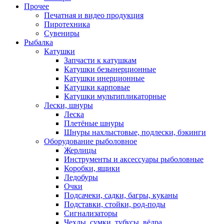
Прочее
Печатная и видео продукция
Пиротехника
Сувениры
Рыбалка
Катушки
Запчасти к катушкам
Катушки безынерционные
Катушки инерционные
Катушки карповые
Катушки мультипликаторные
Лески, шнуры
Леска
Плетёные шнуры
Шнуры нахлыстовые, подлески, бэкинги
Оборудование рыболовное
Жерлицы
Инструменты и аксессуары рыболовные
Коробки, ящики
Ледобуры
Очки
Подсачеки, садки, багры, куканы
Подставки, стойки, род-поды
Сигнализаторы
Чехлы, сумки, тубусы, вёдра