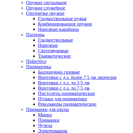
Оружие сигнальное
Оружие служебное
Охотничье оружие
Гладкоствольные ружья
Комбинированное оружие
Нарезные карабины
Патроны
Гладкоствольные
Нарезные
Светозвуковые
Травматические
Пейнтбол
Пневматика
Баллончики газовые
Винтовки с д.э. более 7,5 дж лицензия
Винтовки с д.э. до 3,5 дж
Винтовки с д.э. до 7,5 дж
Пистолеты пневматические
Пульки для пневматики
Револьверы пневматические
Приманки для охоты
Манки
Приманки
Чучела
Электроманок