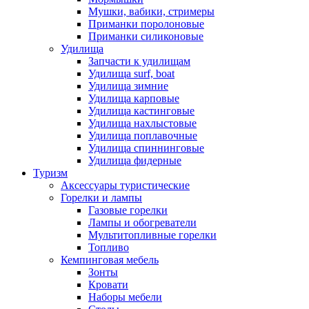
Мушки, вабики, стримеры
Приманки поролоновые
Приманки силиконовые
Удилища
Запчасти к удилищам
Удилища surf, boat
Удилища зимние
Удилища карповые
Удилища кастинговые
Удилища нахлыстовые
Удилища поплавочные
Удилища спиннинговые
Удилища фидерные
Туризм
Аксессуары туристические
Горелки и лампы
Газовые горелки
Лампы и обогреватели
Мультитопливные горелки
Топливо
Кемпинговая мебель
Зонты
Кровати
Наборы мебели