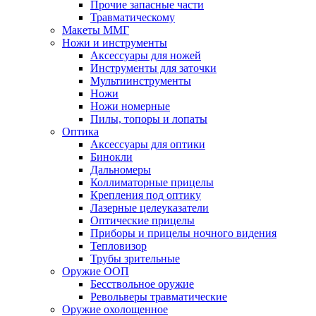
Прочие запасные части
Травматическому
Макеты ММГ
Ножи и инструменты
Аксессуары для ножей
Инструменты для заточки
Мультиинструменты
Ножи
Ножи номерные
Пилы, топоры и лопаты
Оптика
Аксессуары для оптики
Бинокли
Дальномеры
Коллиматорные прицелы
Крепления под оптику
Лазерные целеуказатели
Оптические прицелы
Приборы и прицелы ночного видения
Тепловизор
Трубы зрительные
Оружие ООП
Бесствольное оружие
Револьверы травматические
Оружие охолощенное