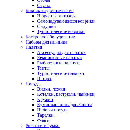
Столы
Стулья
Коврики туристические
Надувные матрацы
Самонадувающиеся коврики
Сидушки
Туристические коврики
Костровое оборудование
Наборы для пикника
Палатки
Аксессуары для палаток
Кемпинговые палатки
Рыболовные палатки
Тенты
Туристические палатки
Шатры
Посуда
Вилки, ложки
Котелки, кастрюли, чайники
Кружки
Кухонные принадлежности
Наборы посуды
Тарелки
Фляги
Рюкзаки и сумки