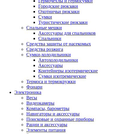
Гермочехлы и гермосумки
Городские рюкзаки
Охотничьи рюкзаки
Сумки
Туристические рюкзаки
Спальные мешки
Аксессуары для спальников
Спальники
Средства защиты от насекомых
Средства розжига
Сумки-холодильники
Автохолодильники
Аксессуары
Контейнеры изотермические
Сумки изотремические
Термоса и термокружки
Фонари
Электроника
Весы
Видеокамеры
Компасы, барометры
Навигаторы и аксессуары
Поисковые и охранные приборы
Рации и аксессуары
Элементы питания