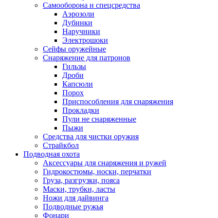
Самооборона и спецсредства
Аэрозоли
Дубинки
Наручники
Электрошоки
Сейфы оружейные
Снаряжение для патронов
Гильзы
Дроби
Капсюли
Порох
Приспособления для снаряжения
Прокладки
Пули не снаряженные
Пыжи
Средства для чистки оружия
Страйкбол
Подводная охота
Аксессуары для снаряжения и ружей
Гидрокостюмы, носки, перчатки
Груза, разгрузки, пояса
Маски, трубки, ласты
Ножи для дайвинга
Подводные ружья
Фонари