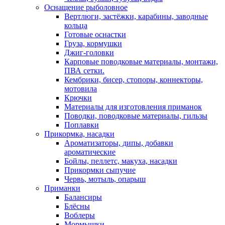
Оснащение рыболовное
Вертлюги, застёжки, карабины, заводные
кольца
Готовые оснастки
Груза, кормушки
Джиг-головки
Карповые поводковые материалы, монтажи,
ПВА сетки.
Кембрики, бисер, стопоры, коннекторы,
мотовила
Крючки
Материалы для изготовления приманок
Поводки, поводковые материалы, гильзы
Поплавки
Прикормка, насадки
Ароматизаторы, дипы, добавки
ароматические
Бойлы, пеллетс, макуха, насадки
Прикормки сыпучие
Червь, мотыль, опарыш
Приманки
Балансиры
Блёсны
Воблеры
Мормышки