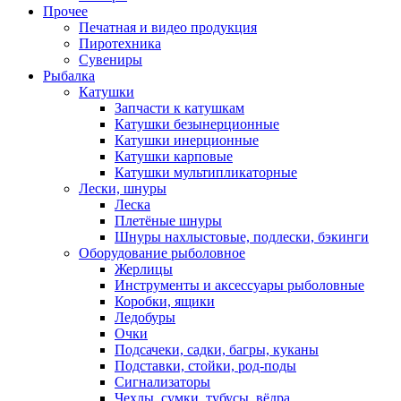
Прочее
Печатная и видео продукция
Пиротехника
Сувениры
Рыбалка
Катушки
Запчасти к катушкам
Катушки безынерционные
Катушки инерционные
Катушки карповые
Катушки мультипликаторные
Лески, шнуры
Леска
Плетёные шнуры
Шнуры нахлыстовые, подлески, бэкинги
Оборудование рыболовное
Жерлицы
Инструменты и аксессуары рыболовные
Коробки, ящики
Ледобуры
Очки
Подсачеки, садки, багры, куканы
Подставки, стойки, род-поды
Сигнализаторы
Чехлы, сумки, тубусы, вёдра