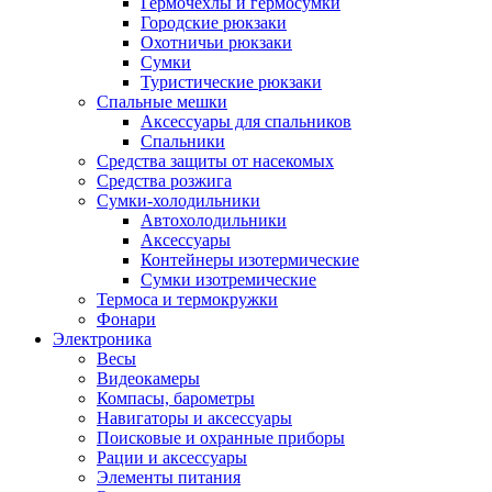
Гермочехлы и гермосумки
Городские рюкзаки
Охотничьи рюкзаки
Сумки
Туристические рюкзаки
Спальные мешки
Аксессуары для спальников
Спальники
Средства защиты от насекомых
Средства розжига
Сумки-холодильники
Автохолодильники
Аксессуары
Контейнеры изотермические
Сумки изотремические
Термоса и термокружки
Фонари
Электроника
Весы
Видеокамеры
Компасы, барометры
Навигаторы и аксессуары
Поисковые и охранные приборы
Рации и аксессуары
Элементы питания