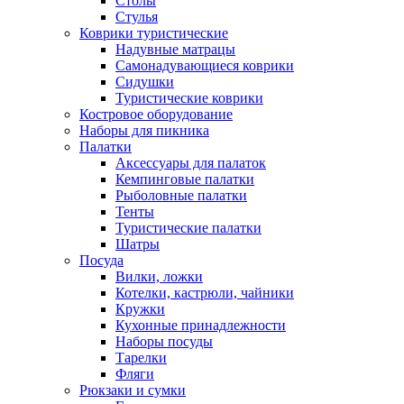
Столы
Стулья
Коврики туристические
Надувные матрацы
Самонадувающиеся коврики
Сидушки
Туристические коврики
Костровое оборудование
Наборы для пикника
Палатки
Аксессуары для палаток
Кемпинговые палатки
Рыболовные палатки
Тенты
Туристические палатки
Шатры
Посуда
Вилки, ложки
Котелки, кастрюли, чайники
Кружки
Кухонные принадлежности
Наборы посуды
Тарелки
Фляги
Рюкзаки и сумки