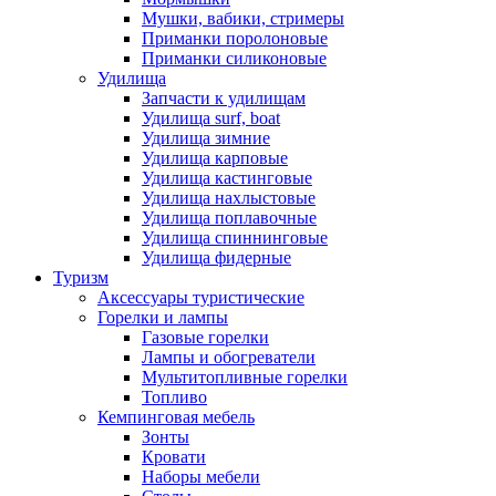
Мушки, вабики, стримеры
Приманки поролоновые
Приманки силиконовые
Удилища
Запчасти к удилищам
Удилища surf, boat
Удилища зимние
Удилища карповые
Удилища кастинговые
Удилища нахлыстовые
Удилища поплавочные
Удилища спиннинговые
Удилища фидерные
Туризм
Аксессуары туристические
Горелки и лампы
Газовые горелки
Лампы и обогреватели
Мультитопливные горелки
Топливо
Кемпинговая мебель
Зонты
Кровати
Наборы мебели