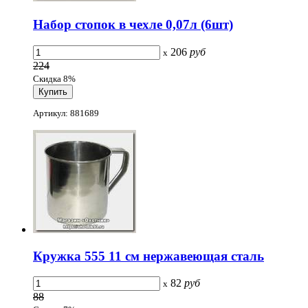
Набор стопок в чехле 0,07л (6шт)
206
руб
x
224
Скидка 8%
Артикул: 881689
Кружка 555 11 см нержавеющая сталь
82
руб
x
88