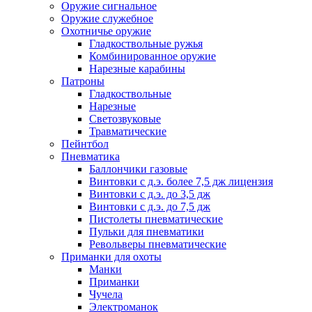
Оружие сигнальное
Оружие служебное
Охотничье оружие
Гладкоствольные ружья
Комбинированное оружие
Нарезные карабины
Патроны
Гладкоствольные
Нарезные
Светозвуковые
Травматические
Пейнтбол
Пневматика
Баллончики газовые
Винтовки с д.э. более 7,5 дж лицензия
Винтовки с д.э. до 3,5 дж
Винтовки с д.э. до 7,5 дж
Пистолеты пневматические
Пульки для пневматики
Револьверы пневматические
Приманки для охоты
Манки
Приманки
Чучела
Электроманок