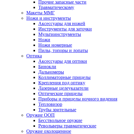
Прочие запасные части
Травматическому
Макеты ММГ
Ножи и инструменты
Аксессуары для ножей
Инструменты для заточки
Мультиинструменты
Ножи
Ножи номерные
Пилы, топоры и лопаты
Оптика
Аксессуары для оптики
Бинокли
Дальномеры
Коллиматорные прицелы
Крепления под оптику
Лазерные целеуказатели
Оптические прицелы
Приборы и прицелы ночного видения
Тепловизор
Трубы зрительные
Оружие ООП
Бесствольное оружие
Револьверы травматические
Оружие охолощенное