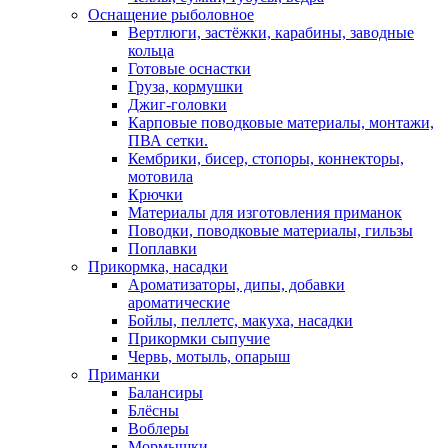
Оснащение рыболовное
Вертлюги, застёжки, карабины, заводные
кольца
Готовые оснастки
Груза, кормушки
Джиг-головки
Карповые поводковые материалы, монтажи,
ПВА сетки.
Кембрики, бисер, стопоры, коннекторы,
мотовила
Крючки
Материалы для изготовления приманок
Поводки, поводковые материалы, гильзы
Поплавки
Прикормка, насадки
Ароматизаторы, дипы, добавки
ароматические
Бойлы, пеллетс, макуха, насадки
Прикормки сыпучие
Червь, мотыль, опарыш
Приманки
Балансиры
Блёсны
Воблеры
Мормышки