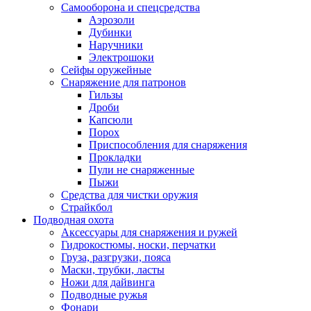
Самооборона и спецсредства
Аэрозоли
Дубинки
Наручники
Электрошоки
Сейфы оружейные
Снаряжение для патронов
Гильзы
Дроби
Капсюли
Порох
Приспособления для снаряжения
Прокладки
Пули не снаряженные
Пыжи
Средства для чистки оружия
Страйкбол
Подводная охота
Аксессуары для снаряжения и ружей
Гидрокостюмы, носки, перчатки
Груза, разгрузки, пояса
Маски, трубки, ласты
Ножи для дайвинга
Подводные ружья
Фонари