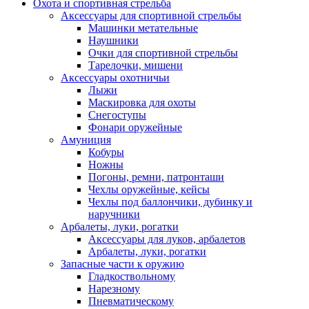
Охота и спортивная стрельба
Аксессуары для спортивной стрельбы
Машинки метательные
Наушники
Очки для спортивной стрельбы
Тарелочки, мишени
Аксессуары охотничьи
Лыжи
Маскировка для охоты
Снегоступы
Фонари оружейные
Амуниция
Кобуры
Ножны
Погоны, ремни, патронташи
Чехлы оружейные, кейсы
Чехлы под баллончики, дубинку и
наручники
Арбалеты, луки, рогатки
Аксессуары для луков, арбалетов
Арбалеты, луки, рогатки
Запасные части к оружию
Гладкоствольному
Нарезному
Пневматическому