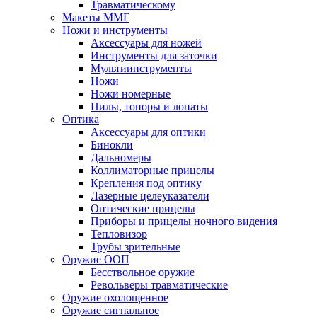
Травматическому
Макеты ММГ
Ножи и инструменты
Аксессуары для ножей
Инструменты для заточки
Мультиинструменты
Ножи
Ножи номерные
Пилы, топоры и лопаты
Оптика
Аксессуары для оптики
Бинокли
Дальномеры
Коллиматорные прицелы
Крепления под оптику
Лазерные целеуказатели
Оптические прицелы
Приборы и прицелы ночного видения
Тепловизор
Трубы зрительные
Оружие ООП
Бесствольное оружие
Револьверы травматические
Оружие охолощенное
Оружие сигнальное