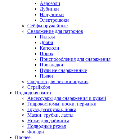
Аэрозоли
Дубинки
Наручники
Электрошоки
Сейфы оружейные
Снаряжение для патронов
Гильзы
Дроби
Капсюли
Порох
Приспособления для снаряжения
Прокладки
Пули не снаряженные
Пыжи
Средства для чистки оружия
Страйкбол
Подводная охота
Аксессуары для снаряжения и ружей
Гидрокостюмы, носки, перчатки
Груза, разгрузки, пояса
Маски, трубки, ласты
Ножи для дайвинга
Подводные ружья
Фонари
Прочее