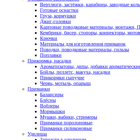
Вертлюги, застёжки, карабины, заводные кол
Готовые оснастки
Груза, кормушки
Джиг-головки
Карповые поводковые материалы, монтажи, П
Кембрики, бисер, стопоры, коннекторы, мото
Крючки
Материалы для изготовления приманок
Поводки, поводковые материалы, гильзы
Поплавки
Прикормка, насадки
Ароматизаторы, дипы, добавки ароматически
Бойлы, пеллетс, макуха, насадки
Прикормки сыпучие
Червь, мотыль, опарыш
Приманки
Балансиры
Блёсны
Воблеры
Мормышки
Мушки, вабики, стримеры
Приманки поролоновые
Приманки силиконовые
Удилища
Запчасти к удилищам