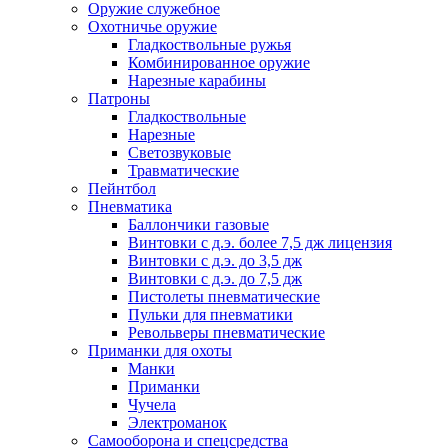
Оружие служебное
Охотничье оружие
Гладкоствольные ружья
Комбинированное оружие
Нарезные карабины
Патроны
Гладкоствольные
Нарезные
Светозвуковые
Травматические
Пейнтбол
Пневматика
Баллончики газовые
Винтовки с д.э. более 7,5 дж лицензия
Винтовки с д.э. до 3,5 дж
Винтовки с д.э. до 7,5 дж
Пистолеты пневматические
Пульки для пневматики
Револьверы пневматические
Приманки для охоты
Манки
Приманки
Чучела
Электроманок
Самооборона и спецсредства