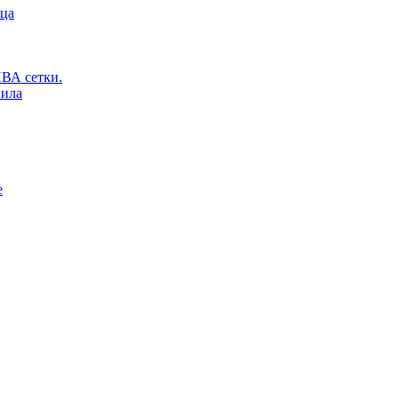
ьца
ВА сетки.
вила
е