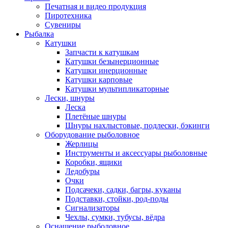
Печатная и видео продукция
Пиротехника
Сувениры
Рыбалка
Катушки
Запчасти к катушкам
Катушки безынерционные
Катушки инерционные
Катушки карповые
Катушки мультипликаторные
Лески, шнуры
Леска
Плетёные шнуры
Шнуры нахлыстовые, подлески, бэкинги
Оборудование рыболовное
Жерлицы
Инструменты и аксессуары рыболовные
Коробки, ящики
Ледобуры
Очки
Подсачеки, садки, багры, куканы
Подставки, стойки, род-поды
Сигнализаторы
Чехлы, сумки, тубусы, вёдра
Оснащение рыболовное