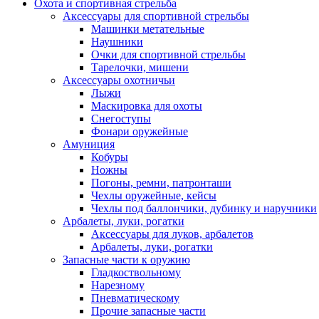
Охота и спортивная стрельба
Аксессуары для спортивной стрельбы
Машинки метательные
Наушники
Очки для спортивной стрельбы
Тарелочки, мишени
Аксессуары охотничьи
Лыжи
Маскировка для охоты
Снегоступы
Фонари оружейные
Амуниция
Кобуры
Ножны
Погоны, ремни, патронташи
Чехлы оружейные, кейсы
Чехлы под баллончики, дубинку и наручники
Арбалеты, луки, рогатки
Аксессуары для луков, арбалетов
Арбалеты, луки, рогатки
Запасные части к оружию
Гладкоствольному
Нарезному
Пневматическому
Прочие запасные части