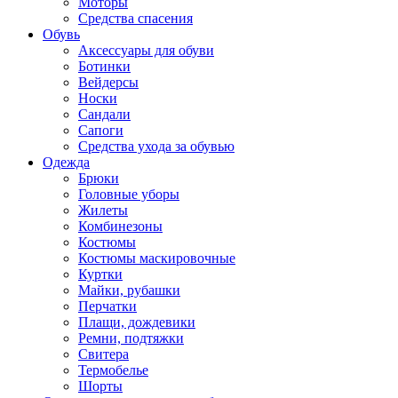
Моторы
Средства спасения
Обувь
Аксессуары для обуви
Ботинки
Вейдерсы
Носки
Сандали
Сапоги
Средства ухода за обувью
Одежда
Брюки
Головные уборы
Жилеты
Комбинезоны
Костюмы
Костюмы маскировочные
Куртки
Майки, рубашки
Перчатки
Плащи, дождевики
Ремни, подтяжки
Свитера
Термобелье
Шорты