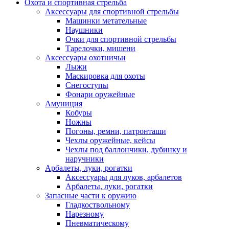
Охота и спортивная стрельба
Аксессуары для спортивной стрельбы
Машинки метательные
Наушники
Очки для спортивной стрельбы
Тарелочки, мишени
Аксессуары охотничьи
Лыжи
Маскировка для охоты
Снегоступы
Фонари оружейные
Амуниция
Кобуры
Ножны
Погоны, ремни, патронташи
Чехлы оружейные, кейсы
Чехлы под баллончики, дубинку и
наручники
Арбалеты, луки, рогатки
Аксессуары для луков, арбалетов
Арбалеты, луки, рогатки
Запасные части к оружию
Гладкоствольному
Нарезному
Пневматическому