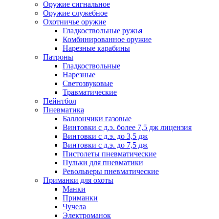
Оружие сигнальное
Оружие служебное
Охотничье оружие
Гладкоствольные ружья
Комбинированное оружие
Нарезные карабины
Патроны
Гладкоствольные
Нарезные
Светозвуковые
Травматические
Пейнтбол
Пневматика
Баллончики газовые
Винтовки с д.э. более 7,5 дж лицензия
Винтовки с д.э. до 3,5 дж
Винтовки с д.э. до 7,5 дж
Пистолеты пневматические
Пульки для пневматики
Револьверы пневматические
Приманки для охоты
Манки
Приманки
Чучела
Электроманок