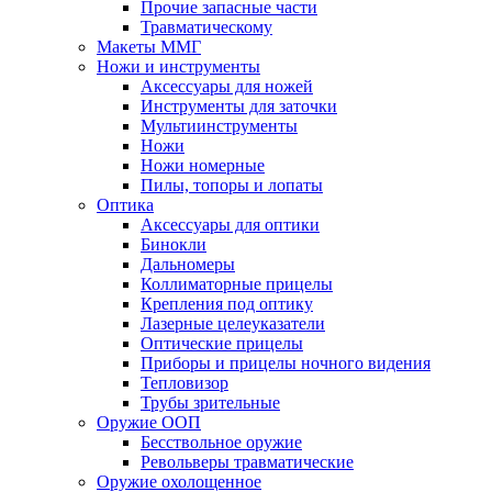
Прочие запасные части
Травматическому
Макеты ММГ
Ножи и инструменты
Аксессуары для ножей
Инструменты для заточки
Мультиинструменты
Ножи
Ножи номерные
Пилы, топоры и лопаты
Оптика
Аксессуары для оптики
Бинокли
Дальномеры
Коллиматорные прицелы
Крепления под оптику
Лазерные целеуказатели
Оптические прицелы
Приборы и прицелы ночного видения
Тепловизор
Трубы зрительные
Оружие ООП
Бесствольное оружие
Револьверы травматические
Оружие охолощенное