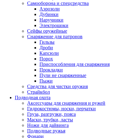
Самооборона и спецсредства
Аэрозоли
Дубинки
Наручники
Электрошоки
Сейфы оружейные
Снаряжение для патронов
Гильзы
Дроби
Капсюли
Порох
Приспособления для снаряжения
Прокладки
Пули не снаряженные
Пыжи
Средства для чистки оружия
Страйкбол
Подводная охота
Аксессуары для снаряжения и ружей
Гидрокостюмы, носки, перчатки
Груза, разгрузки, пояса
Маски, трубки, ласты
Ножи для дайвинга
Подводные ружья
Фонари