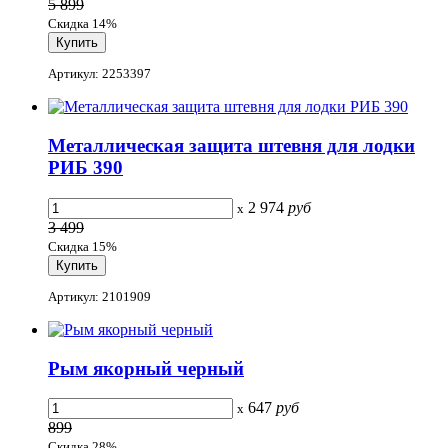
5 899
Скидка 14%
Артикул: 2253397
Металлическая защита штевня для лодки
РИБ 390
2 974
руб
x
3 499
Скидка 15%
Артикул: 2101909
Рым якорный черный
647
руб
x
899
Скидка 28%