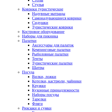
Столы
Стулья
Коврики туристические
Надувные матрацы
Самонадувающиеся коврики
Сидушки
Туристические коврики
Костровое оборудование
Наборы для пикника
Палатки
Аксессуары для палаток
Кемпинговые палатки
Рыболовные палатки
Тенты
Туристические палатки
Шатры
Посуда
Вилки, ложки
Котелки, кастрюли, чайники
Кружки
Кухонные принадлежности
Наборы посуды
Тарелки
Фляги
Рюкзаки и сумки