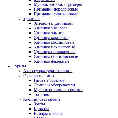
Мушки, вабики, стримеры
Приманки поролоновые
Приманки силиконовые
Удилища
Запчасти к удилищам
Удилища surf, boat
Удилища зимние
Удилища карповые
Удилища кастинговые
Удилища нахлыстовые
Удилища поплавочные
Удилища спиннинговые
Удилища фидерные
Туризм
Аксессуары туристические
Горелки и лампы
Газовые горелки
Лампы и обогреватели
Мультитопливные горелки
Топливо
Кемпинговая мебель
Зонты
Кровати
Наборы мебели