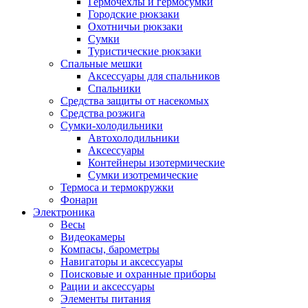
Гермочехлы и гермосумки
Городские рюкзаки
Охотничьи рюкзаки
Сумки
Туристические рюкзаки
Спальные мешки
Аксессуары для спальников
Спальники
Средства защиты от насекомых
Средства розжига
Сумки-холодильники
Автохолодильники
Аксессуары
Контейнеры изотермические
Сумки изотремические
Термоса и термокружки
Фонари
Электроника
Весы
Видеокамеры
Компасы, барометры
Навигаторы и аксессуары
Поисковые и охранные приборы
Рации и аксессуары
Элементы питания