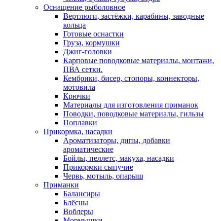
Оснащение рыболовное
Вертлюги, застёжки, карабины, заводные
кольца
Готовые оснастки
Груза, кормушки
Джиг-головки
Карповые поводковые материалы, монтажи,
ПВА сетки.
Кембрики, бисер, стопоры, коннекторы,
мотовила
Крючки
Материалы для изготовления приманок
Поводки, поводковые материалы, гильзы
Поплавки
Прикормка, насадки
Ароматизаторы, дипы, добавки
ароматические
Бойлы, пеллетс, макуха, насадки
Прикормки сыпучие
Червь, мотыль, опарыш
Приманки
Балансиры
Блёсны
Воблеры
Мормышки