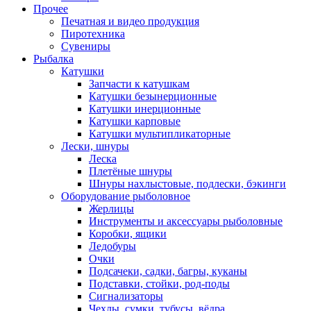
Прочее
Печатная и видео продукция
Пиротехника
Сувениры
Рыбалка
Катушки
Запчасти к катушкам
Катушки безынерционные
Катушки инерционные
Катушки карповые
Катушки мультипликаторные
Лески, шнуры
Леска
Плетёные шнуры
Шнуры нахлыстовые, подлески, бэкинги
Оборудование рыболовное
Жерлицы
Инструменты и аксессуары рыболовные
Коробки, ящики
Ледобуры
Очки
Подсачеки, садки, багры, куканы
Подставки, стойки, род-поды
Сигнализаторы
Чехлы, сумки, тубусы, вёдра