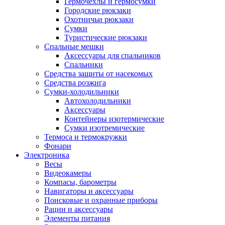
Гермочехлы и гермосумки
Городские рюкзаки
Охотничьи рюкзаки
Сумки
Туристические рюкзаки
Спальные мешки
Аксессуары для спальников
Спальники
Средства защиты от насекомых
Средства розжига
Сумки-холодильники
Автохолодильники
Аксессуары
Контейнеры изотермические
Сумки изотремические
Термоса и термокружки
Фонари
Электроника
Весы
Видеокамеры
Компасы, барометры
Навигаторы и аксессуары
Поисковые и охранные приборы
Рации и аксессуары
Элементы питания