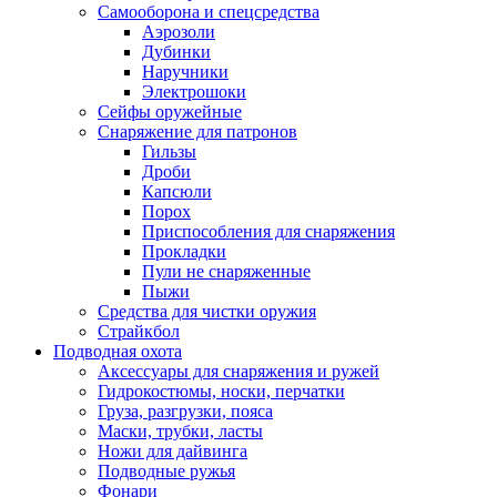
Самооборона и спецсредства
Аэрозоли
Дубинки
Наручники
Электрошоки
Сейфы оружейные
Снаряжение для патронов
Гильзы
Дроби
Капсюли
Порох
Приспособления для снаряжения
Прокладки
Пули не снаряженные
Пыжи
Средства для чистки оружия
Страйкбол
Подводная охота
Аксессуары для снаряжения и ружей
Гидрокостюмы, носки, перчатки
Груза, разгрузки, пояса
Маски, трубки, ласты
Ножи для дайвинга
Подводные ружья
Фонари