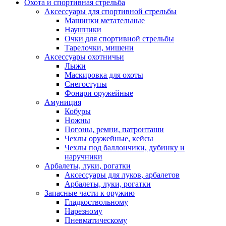
Охота и спортивная стрельба
Аксессуары для спортивной стрельбы
Машинки метательные
Наушники
Очки для спортивной стрельбы
Тарелочки, мишени
Аксессуары охотничьи
Лыжи
Маскировка для охоты
Снегоступы
Фонари оружейные
Амуниция
Кобуры
Ножны
Погоны, ремни, патронташи
Чехлы оружейные, кейсы
Чехлы под баллончики, дубинку и
наручники
Арбалеты, луки, рогатки
Аксессуары для луков, арбалетов
Арбалеты, луки, рогатки
Запасные части к оружию
Гладкоствольному
Нарезному
Пневматическому