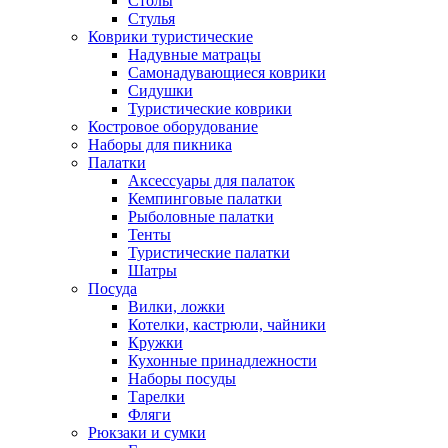
Столы
Стулья
Коврики туристические
Надувные матрацы
Самонадувающиеся коврики
Сидушки
Туристические коврики
Костровое оборудование
Наборы для пикника
Палатки
Аксессуары для палаток
Кемпинговые палатки
Рыболовные палатки
Тенты
Туристические палатки
Шатры
Посуда
Вилки, ложки
Котелки, кастрюли, чайники
Кружки
Кухонные принадлежности
Наборы посуды
Тарелки
Фляги
Рюкзаки и сумки