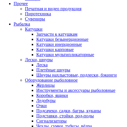
Прочее
Печатная и видео продукция
Пиротехника
Сувениры
Рыбалка
Катушки
Запчасти к катушкам
Катушки безынерционные
Катушки инерционные
Катушки карповые
Катушки мультипликаторные
Лески, шнуры
Леска
Плетёные шнуры
Шнуры нахлыстовые, подлески, бэкинги
Оборудование рыболовное
Жерлицы
Инструменты и аксессуары рыболовные
Коробки, ящики
Ледобуры
Очки
Подсачеки, садки, багры, куканы
Подставки, стойки, род-поды
Сигнализаторы
Чехлы, сумки, тубусы, вёдра