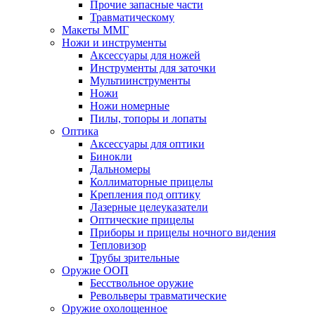
Прочие запасные части
Травматическому
Макеты ММГ
Ножи и инструменты
Аксессуары для ножей
Инструменты для заточки
Мультиинструменты
Ножи
Ножи номерные
Пилы, топоры и лопаты
Оптика
Аксессуары для оптики
Бинокли
Дальномеры
Коллиматорные прицелы
Крепления под оптику
Лазерные целеуказатели
Оптические прицелы
Приборы и прицелы ночного видения
Тепловизор
Трубы зрительные
Оружие ООП
Бесствольное оружие
Револьверы травматические
Оружие охолощенное