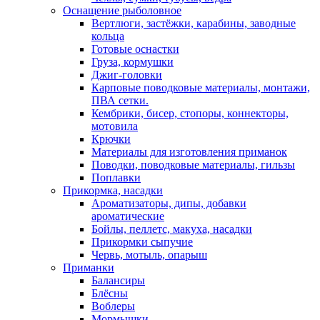
Оснащение рыболовное
Вертлюги, застёжки, карабины, заводные
кольца
Готовые оснастки
Груза, кормушки
Джиг-головки
Карповые поводковые материалы, монтажи,
ПВА сетки.
Кембрики, бисер, стопоры, коннекторы,
мотовила
Крючки
Материалы для изготовления приманок
Поводки, поводковые материалы, гильзы
Поплавки
Прикормка, насадки
Ароматизаторы, дипы, добавки
ароматические
Бойлы, пеллетс, макуха, насадки
Прикормки сыпучие
Червь, мотыль, опарыш
Приманки
Балансиры
Блёсны
Воблеры
Мормышки