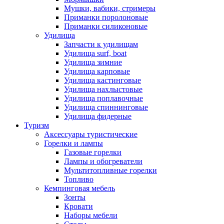
Мушки, вабики, стримеры
Приманки поролоновые
Приманки силиконовые
Удилища
Запчасти к удилищам
Удилища surf, boat
Удилища зимние
Удилища карповые
Удилища кастинговые
Удилища нахлыстовые
Удилища поплавочные
Удилища спиннинговые
Удилища фидерные
Туризм
Аксессуары туристические
Горелки и лампы
Газовые горелки
Лампы и обогреватели
Мультитопливные горелки
Топливо
Кемпинговая мебель
Зонты
Кровати
Наборы мебели