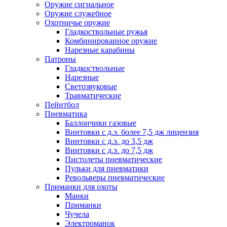
Оружие сигнальное
Оружие служебное
Охотничье оружие
Гладкоствольные ружья
Комбинированное оружие
Нарезные карабины
Патроны
Гладкоствольные
Нарезные
Светозвуковые
Травматические
Пейнтбол
Пневматика
Баллончики газовые
Винтовки с д.э. более 7,5 дж лицензия
Винтовки с д.э. до 3,5 дж
Винтовки с д.э. до 7,5 дж
Пистолеты пневматические
Пульки для пневматики
Револьверы пневматические
Приманки для охоты
Манки
Приманки
Чучела
Электроманок