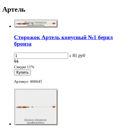
Артель
Сторожок Артель конусный №1 берил
бронза
81
руб
x
91
Скидка 11%
Артикул: 466645