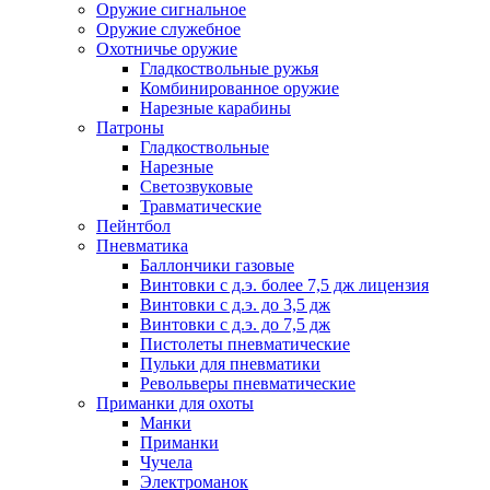
Оружие сигнальное
Оружие служебное
Охотничье оружие
Гладкоствольные ружья
Комбинированное оружие
Нарезные карабины
Патроны
Гладкоствольные
Нарезные
Светозвуковые
Травматические
Пейнтбол
Пневматика
Баллончики газовые
Винтовки с д.э. более 7,5 дж лицензия
Винтовки с д.э. до 3,5 дж
Винтовки с д.э. до 7,5 дж
Пистолеты пневматические
Пульки для пневматики
Револьверы пневматические
Приманки для охоты
Манки
Приманки
Чучела
Электроманок