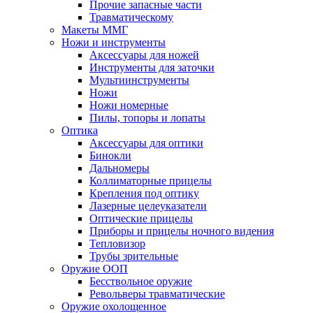
Прочие запасные части
Травматическому
Макеты ММГ
Ножи и инструменты
Аксессуары для ножей
Инструменты для заточки
Мультиинструменты
Ножи
Ножи номерные
Пилы, топоры и лопаты
Оптика
Аксессуары для оптики
Бинокли
Дальномеры
Коллиматорные прицелы
Крепления под оптику
Лазерные целеуказатели
Оптические прицелы
Приборы и прицелы ночного видения
Тепловизор
Трубы зрительные
Оружие ООП
Бесствольное оружие
Револьверы травматические
Оружие охолощенное