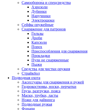
Самооборона и спецсредства
Аэрозоли
Дубинки
Наручники
Электрошоки
Сейфы оружейные
Снаряжение для патронов
Гильзы
Дроби
Капсюли
Порох
Приспособления для снаряжения
Прокладки
Пули не снаряженные
Пыжи
Средства для чистки оружия
Страйкбол
Подводная охота
Аксессуары для снаряжения и ружей
Гидрокостюмы, носки, перчатки
Груза, разгрузки, пояса
Маски, трубки, ласты
Ножи для дайвинга
Подводные ружья
Фонари