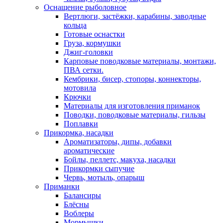
Оснащение рыболовное
Вертлюги, застёжки, карабины, заводные
кольца
Готовые оснастки
Груза, кормушки
Джиг-головки
Карповые поводковые материалы, монтажи,
ПВА сетки.
Кембрики, бисер, стопоры, коннекторы,
мотовила
Крючки
Материалы для изготовления приманок
Поводки, поводковые материалы, гильзы
Поплавки
Прикормка, насадки
Ароматизаторы, дипы, добавки
ароматические
Бойлы, пеллетс, макуха, насадки
Прикормки сыпучие
Червь, мотыль, опарыш
Приманки
Балансиры
Блёсны
Воблеры
Мормышки