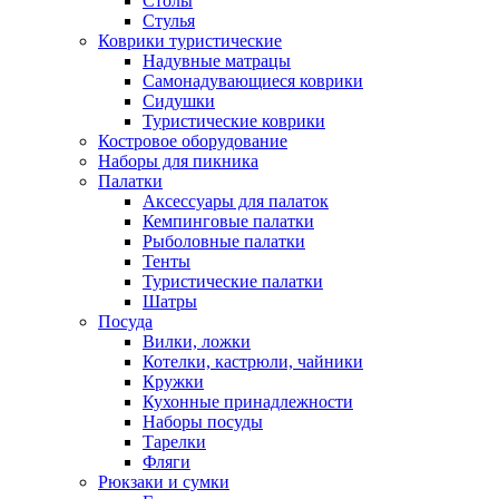
Столы
Стулья
Коврики туристические
Надувные матрацы
Самонадувающиеся коврики
Сидушки
Туристические коврики
Костровое оборудование
Наборы для пикника
Палатки
Аксессуары для палаток
Кемпинговые палатки
Рыболовные палатки
Тенты
Туристические палатки
Шатры
Посуда
Вилки, ложки
Котелки, кастрюли, чайники
Кружки
Кухонные принадлежности
Наборы посуды
Тарелки
Фляги
Рюкзаки и сумки