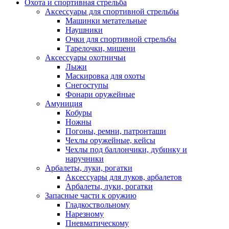
Охота и спортивная стрельба
Аксессуары для спортивной стрельбы
Машинки метательные
Наушники
Очки для спортивной стрельбы
Тарелочки, мишени
Аксессуары охотничьи
Лыжи
Маскировка для охоты
Снегоступы
Фонари оружейные
Амуниция
Кобуры
Ножны
Погоны, ремни, патронташи
Чехлы оружейные, кейсы
Чехлы под баллончики, дубинку и
наручники
Арбалеты, луки, рогатки
Аксессуары для луков, арбалетов
Арбалеты, луки, рогатки
Запасные части к оружию
Гладкоствольному
Нарезному
Пневматическому