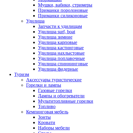
Мушки, вабики, стримеры
Приманки поролоновые
Приманки силиконовые
Удилища
Запчасти к удилищам
Удилища surf, boat
Удилища зимние
Удилища карповые
Удилища кастинговые
Удилища нахлыстовые
Удилища поплавочные
Удилища спиннинговые
Удилища фидерные
Туризм
Аксессуары туристические
Горелки и лампы
Газовые горелки
Лампы и обогреватели
Мультитопливные горелки
Топливо
Кемпинговая мебель
Зонты
Кровати
Наборы мебели