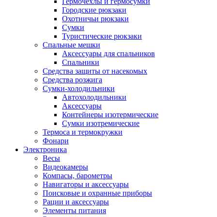
Гермочехлы и гермосумки
Городские рюкзаки
Охотничьи рюкзаки
Сумки
Туристические рюкзаки
Спальные мешки
Аксессуары для спальников
Спальники
Средства защиты от насекомых
Средства розжига
Сумки-холодильники
Автохолодильники
Аксессуары
Контейнеры изотермические
Сумки изотремические
Термоса и термокружки
Фонари
Электроника
Весы
Видеокамеры
Компасы, барометры
Навигаторы и аксессуары
Поисковые и охранные приборы
Рации и аксессуары
Элементы питания