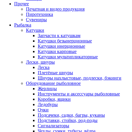
Прочее
Печатная и видео продукция
Пиротехника
Сувениры
Рыбалка
Катушки
Запчасти к катушкам
Катушки безынерционные
Катушки инерционные
Катушки карповые
Катушки мультипликаторные
Лески, шнуры
Леска
Плетёные шнуры
Шнуры нахлыстовые, подлески, бэкинги
Оборудование рыболовное
Жерлицы
Инструменты и аксессуары рыболовные
Коробки, ящики
Ледобуры
Очки
Подсачеки, садки, багры, куканы
Подставки, стойки, род-поды
Сигнализаторы
Чехлы, сумки, тубусы, вёдра