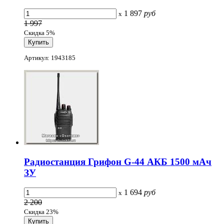
1 897
руб
x
1 997
Скидка 5%
Артикул: 1943185
Радиостанция Грифон G-44 АКБ 1500 мАч
ЗУ
1 694
руб
x
2 200
Скидка 23%