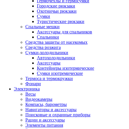
Гермочехлы и гермосумки
Городские рюкзаки
Охотничьи рюкзаки
Сумки
Туристические рюкзаки
Спальные мешки
Аксессуары для спальников
Спальники
Средства защиты от насекомых
Средства розжига
Сумки-холодильники
Автохолодильники
Аксессуары
Контейнеры изотермические
Сумки изотремические
Термоса и термокружки
Фонари
Электроника
Весы
Видеокамеры
Компасы, барометры
Навигаторы и аксессуары
Поисковые и охранные приборы
Рации и аксессуары
Элементы питания