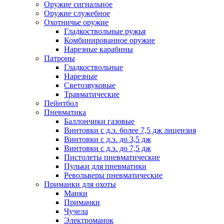
Оружие сигнальное
Оружие служебное
Охотничье оружие
Гладкоствольные ружья
Комбинированное оружие
Нарезные карабины
Патроны
Гладкоствольные
Нарезные
Светозвуковые
Травматические
Пейнтбол
Пневматика
Баллончики газовые
Винтовки с д.э. более 7,5 дж лицензия
Винтовки с д.э. до 3,5 дж
Винтовки с д.э. до 7,5 дж
Пистолеты пневматические
Пульки для пневматики
Револьверы пневматические
Приманки для охоты
Манки
Приманки
Чучела
Электроманок