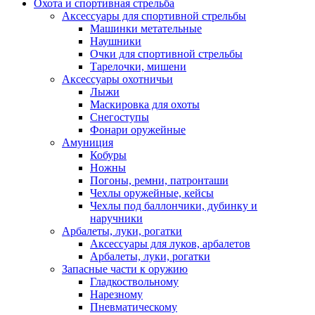
Охота и спортивная стрельба
Аксессуары для спортивной стрельбы
Машинки метательные
Наушники
Очки для спортивной стрельбы
Тарелочки, мишени
Аксессуары охотничьи
Лыжи
Маскировка для охоты
Снегоступы
Фонари оружейные
Амуниция
Кобуры
Ножны
Погоны, ремни, патронташи
Чехлы оружейные, кейсы
Чехлы под баллончики, дубинку и
наручники
Арбалеты, луки, рогатки
Аксессуары для луков, арбалетов
Арбалеты, луки, рогатки
Запасные части к оружию
Гладкоствольному
Нарезному
Пневматическому