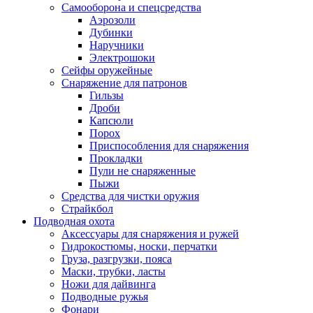
Самооборона и спецсредства
Аэрозоли
Дубинки
Наручники
Электрошоки
Сейфы оружейные
Снаряжение для патронов
Гильзы
Дроби
Капсюли
Порох
Приспособления для снаряжения
Прокладки
Пули не снаряженные
Пыжи
Средства для чистки оружия
Страйкбол
Подводная охота
Аксессуары для снаряжения и ружей
Гидрокостюмы, носки, перчатки
Груза, разгрузки, пояса
Маски, трубки, ласты
Ножи для дайвинга
Подводные ружья
Фонари