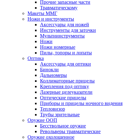
Прочие запасные части
Травматическому
Макеты ММГ
Ножи и инструменты
Аксессуары для ножей
Инструменты для заточки
Мультиинструменты
Ножи
Ножи номерные
Пилы, топоры и лопаты
Оптика
Аксессуары для оптики
Бинокли
Дальномеры
Коллиматорные прицелы
Крепления под оптику
Лазерные целеуказатели
Оптические прицелы
Приборы и прицелы ночного видения
Тепловизор
Трубы зрительные
Оружие ООП
Бесствольное оружие
Револьверы травматические
Оружие охолощенное