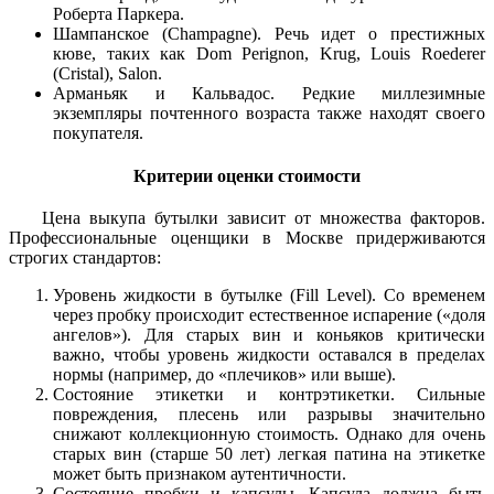
Роберта Паркера.
Шампанское (Champagne). Речь идет о престижных
кюве, таких как Dom Perignon, Krug, Louis Roederer
(Cristal), Salon.
Арманьяк и Кальвадос. Редкие миллезимные
экземпляры почтенного возраста также находят своего
покупателя.
Критерии оценки стоимости
Цена выкупа бутылки зависит от множества факторов.
Профессиональные оценщики в Москве придерживаются
строгих стандартов:
Уровень жидкости в бутылке (Fill Level). Со временем
через пробку происходит естественное испарение («доля
ангелов»). Для старых вин и коньяков критически
важно, чтобы уровень жидкости оставался в пределах
нормы (например, до «плечиков» или выше).
Состояние этикетки и контрэтикетки. Сильные
повреждения, плесень или разрывы значительно
снижают коллекционную стоимость. Однако для очень
старых вин (старше 50 лет) легкая патина на этикетке
может быть признаком аутентичности.
Состояние пробки и капсулы. Капсула должна быть