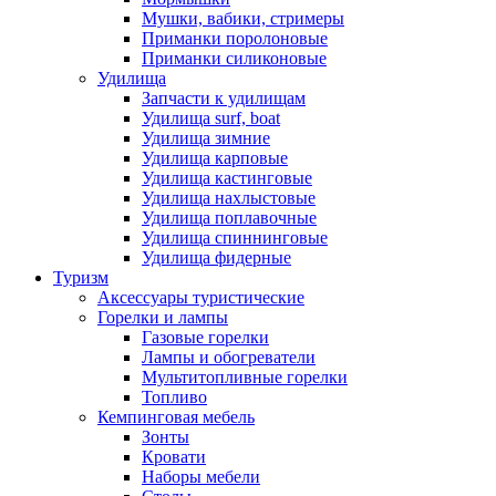
Мушки, вабики, стримеры
Приманки поролоновые
Приманки силиконовые
Удилища
Запчасти к удилищам
Удилища surf, boat
Удилища зимние
Удилища карповые
Удилища кастинговые
Удилища нахлыстовые
Удилища поплавочные
Удилища спиннинговые
Удилища фидерные
Туризм
Аксессуары туристические
Горелки и лампы
Газовые горелки
Лампы и обогреватели
Мультитопливные горелки
Топливо
Кемпинговая мебель
Зонты
Кровати
Наборы мебели