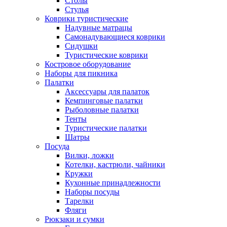
Столы
Стулья
Коврики туристические
Надувные матрацы
Самонадувающиеся коврики
Сидушки
Туристические коврики
Костровое оборудование
Наборы для пикника
Палатки
Аксессуары для палаток
Кемпинговые палатки
Рыболовные палатки
Тенты
Туристические палатки
Шатры
Посуда
Вилки, ложки
Котелки, кастрюли, чайники
Кружки
Кухонные принадлежности
Наборы посуды
Тарелки
Фляги
Рюкзаки и сумки