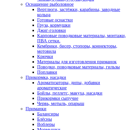
Оснащение рыболовное
Вертлюги, застёжки, карабины, заводные
кольца
Готовые оснастки
Груза, кормушки
Джиг-головки
Карповые поводковые материалы, монтажи,
ПВА сетки.
Кембрики, бисер, стопоры, коннекторы,
мотовила
Крючки
Материалы для изготовления приманок
Поводки, поводковые материалы, гильзы
Поплавки
Прикормка, насадки
Ароматизаторы, дипы, добавки
ароматические
Бойлы, пеллетс, макуха, насадки
Прикормки сыпучие
Червь, мотыль, опарыш
Приманки
Балансиры
Блёсны
Воблеры
Мормышки