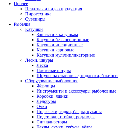
Прочее
Печатная и видео продукция
Пиротехника
Сувениры
Рыбалка
Катушки
Запчасти к катушкам
Катушки безынерционные
Катушки инерционные
Катушки карповые
Катушки мультипликаторные
Лески, шнуры
Леска
Плетёные шнуры
Шнуры нахлыстовые, подлески, бэкинги
Оборудование рыболовное
Жерлицы
Инструменты и аксессуары рыболовные
Коробки, ящики
Ледобуры
Очки
Подсачеки, садки, багры, куканы
Подставки, стойки, род-поды
Сигнализаторы
Чехлы, сумки, тубусы, вёдра