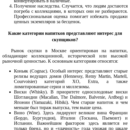
конвертировать в наличные.
Получение наследства. Случается, что людям достаются
погреба с коллекциями, в которых они не разбираются.
Профессиональная оценка помогает избежать продажи
ценных экземпляров за бесценок.
Какие категории напитков представляют интерес для
скупщиков?
Рынок скупки в Москве ориентирован на напитки,
обладающие коллекционной, исторической или высокой
рыночной ценностью. К основным категориям относятся:
Коньяк (Cognac). Особый интерес представляют старые
релизы ведущих домов (Hennessy, Remy Martin, Martell,
Courvoisier) категорий XO, Extra, а также
лимитированные серии и миллезимы.
Виски (Whisky). В приоритете односолодовые виски
Шотландии (Macallan, The Dalmore, Balvenie, Ardbeg) и
Японии (Yamazaki, Hibiki). Чем старше напиток и чем
меньше был тираж выпуска, тем выше цена.
Вино (Wine). Здесь лидируют великие вина Франции
(Бордо, Бургундия), Италии (Тоскана, Пьемонт) и
Испании. Важнейшим фактором здесь является не
только бренд, но и «удачность» года урожая по шкале