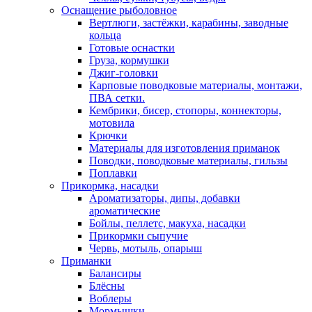
Оснащение рыболовное
Вертлюги, застёжки, карабины, заводные
кольца
Готовые оснастки
Груза, кормушки
Джиг-головки
Карповые поводковые материалы, монтажи,
ПВА сетки.
Кембрики, бисер, стопоры, коннекторы,
мотовила
Крючки
Материалы для изготовления приманок
Поводки, поводковые материалы, гильзы
Поплавки
Прикормка, насадки
Ароматизаторы, дипы, добавки
ароматические
Бойлы, пеллетс, макуха, насадки
Прикормки сыпучие
Червь, мотыль, опарыш
Приманки
Балансиры
Блёсны
Воблеры
Мормышки