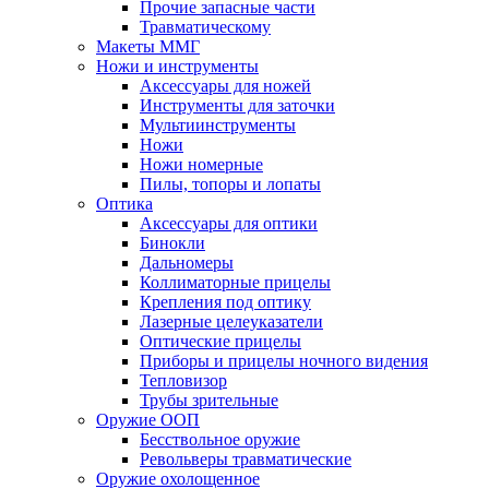
Прочие запасные части
Травматическому
Макеты ММГ
Ножи и инструменты
Аксессуары для ножей
Инструменты для заточки
Мультиинструменты
Ножи
Ножи номерные
Пилы, топоры и лопаты
Оптика
Аксессуары для оптики
Бинокли
Дальномеры
Коллиматорные прицелы
Крепления под оптику
Лазерные целеуказатели
Оптические прицелы
Приборы и прицелы ночного видения
Тепловизор
Трубы зрительные
Оружие ООП
Бесствольное оружие
Револьверы травматические
Оружие охолощенное