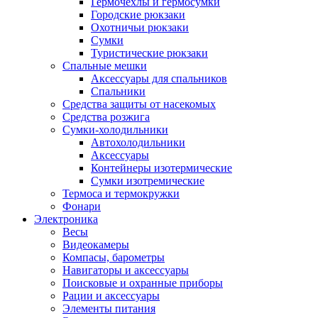
Гермочехлы и гермосумки
Городские рюкзаки
Охотничьи рюкзаки
Сумки
Туристические рюкзаки
Спальные мешки
Аксессуары для спальников
Спальники
Средства защиты от насекомых
Средства розжига
Сумки-холодильники
Автохолодильники
Аксессуары
Контейнеры изотермические
Сумки изотремические
Термоса и термокружки
Фонари
Электроника
Весы
Видеокамеры
Компасы, барометры
Навигаторы и аксессуары
Поисковые и охранные приборы
Рации и аксессуары
Элементы питания