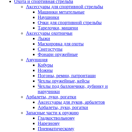
Охота и спортивная стрельба
Аксессуары для спортивной стрельбы
Машинки метательные
Наушники
Очки для спортивной стрельбы
Тарелочки, мишени
Аксессуары охотничьи
Лыжи
Маскировка для охоты
Снегоступы
Фонари оружейные
Амуниция
Кобуры
Ножны
Погоны, ремни, патронташи
Чехлы оружейные, кейсы
Чехлы под баллончики, дубинку и
наручники
Арбалеты, луки, рогатки
Аксессуары для луков, арбалетов
Арбалеты, луки, рогатки
Запасные части к оружию
Гладкоствольному
Нарезному
Пневматическому