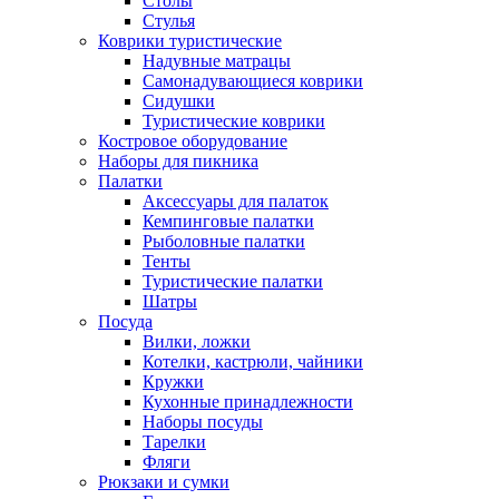
Столы
Стулья
Коврики туристические
Надувные матрацы
Самонадувающиеся коврики
Сидушки
Туристические коврики
Костровое оборудование
Наборы для пикника
Палатки
Аксессуары для палаток
Кемпинговые палатки
Рыболовные палатки
Тенты
Туристические палатки
Шатры
Посуда
Вилки, ложки
Котелки, кастрюли, чайники
Кружки
Кухонные принадлежности
Наборы посуды
Тарелки
Фляги
Рюкзаки и сумки