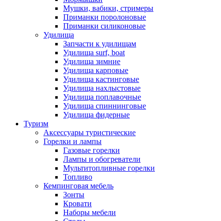
Мушки, вабики, стримеры
Приманки поролоновые
Приманки силиконовые
Удилища
Запчасти к удилищам
Удилища surf, boat
Удилища зимние
Удилища карповые
Удилища кастинговые
Удилища нахлыстовые
Удилища поплавочные
Удилища спиннинговые
Удилища фидерные
Туризм
Аксессуары туристические
Горелки и лампы
Газовые горелки
Лампы и обогреватели
Мультитопливные горелки
Топливо
Кемпинговая мебель
Зонты
Кровати
Наборы мебели