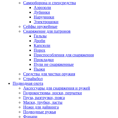
Самооборона и спецсредства
Аэрозоли
Дубинки
Наручники
Электрошоки
Сейфы оружейные
Снаряжение для патронов
Гильзы
Дроби
Капсюли
Порох
Приспособления для снаряжения
Прокладки
Пули не снаряженные
Пыжи
Средства для чистки оружия
Страйкбол
Подводная охота
Аксессуары для снаряжения и ружей
Гидрокостюмы, носки, перчатки
Груза, разгрузки, пояса
Маски, трубки, ласты
Ножи для дайвинга
Подводные ружья
Фонари