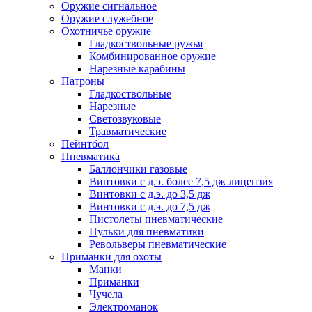
Оружие сигнальное
Оружие служебное
Охотничье оружие
Гладкоствольные ружья
Комбинированное оружие
Нарезные карабины
Патроны
Гладкоствольные
Нарезные
Светозвуковые
Травматические
Пейнтбол
Пневматика
Баллончики газовые
Винтовки с д.э. более 7,5 дж лицензия
Винтовки с д.э. до 3,5 дж
Винтовки с д.э. до 7,5 дж
Пистолеты пневматические
Пульки для пневматики
Револьверы пневматические
Приманки для охоты
Манки
Приманки
Чучела
Электроманок