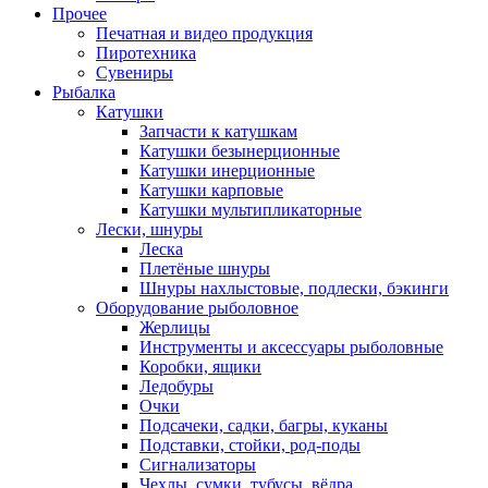
Прочее
Печатная и видео продукция
Пиротехника
Сувениры
Рыбалка
Катушки
Запчасти к катушкам
Катушки безынерционные
Катушки инерционные
Катушки карповые
Катушки мультипликаторные
Лески, шнуры
Леска
Плетёные шнуры
Шнуры нахлыстовые, подлески, бэкинги
Оборудование рыболовное
Жерлицы
Инструменты и аксессуары рыболовные
Коробки, ящики
Ледобуры
Очки
Подсачеки, садки, багры, куканы
Подставки, стойки, род-поды
Сигнализаторы
Чехлы, сумки, тубусы, вёдра